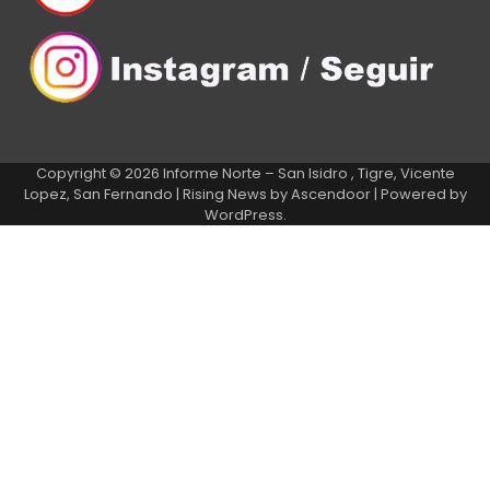
Copyright © 2026
Informe Norte – San Isidro , Tigre, Vicente
Lopez, San Fernando
| Rising News by
Ascendoor
| Powered by
WordPress
.