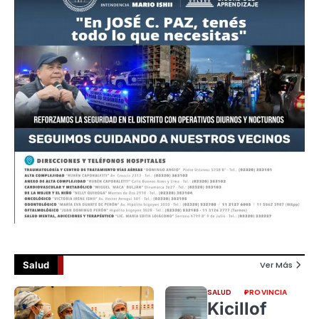
Salud
Ver Más
SALUD
PROVINCIA
Kicillof