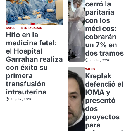
cerró la
paritaria
con los
médicos:
SALUD
DESTACADAS
Hito en la
cobrarán
medicina fetal:
un 7% en
el Hospital
dos tramos
Garrahan realiza
21 julio, 2026
con éxito su
SALUD
primera
Kreplak
transfusión
defendió el
intrauterina
IOMA y
presentó
26 julio, 2026
dos
proyectos
para