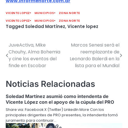
www.informenorte.com.ar
VICENTE LOPEZ
MUNICIPIOS
ZONA NORTE
VICENTE LOPEZ
MUNICIPIOS
ZONA NORTE
Tagged
Soledad Martínez
,
Vicente lopez
JuveActiva, Mike
Marcos Senesi será el
Navegación
Chouhy, Alma Bohemia
reemplazante de
de
y cine los eventos del
Leonardo Balerdi en la
finde en Escobar
lista para el Mundial
entradas
Noticias Relacionadas
Soledad Martínez asumió como intendenta de
Vicente López con el apoyo de la cúpula del PRO
Share via: Facebook X (Twitter) LinkedIn More Con los
principales dirigentes de PRO presentes, la intendenta tomó
juramento para continuar…