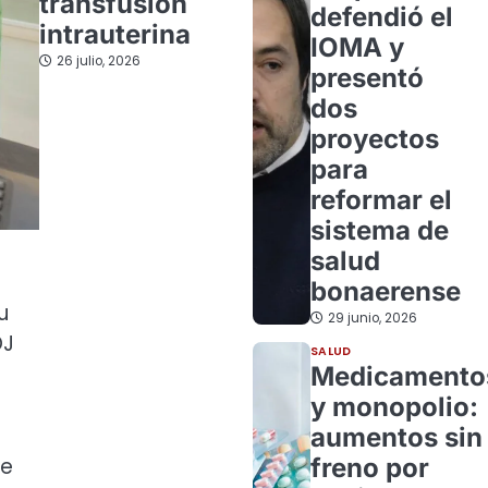
transfusión
defendió el
intrauterina
IOMA y
26 julio, 2026
presentó
dos
proyectos
para
reformar el
sistema de
salud
bonaerense
u
29 junio, 2026
DJ
SALUD
l
Medicamento
y monopolio:
aumentos sin
freno por
ue