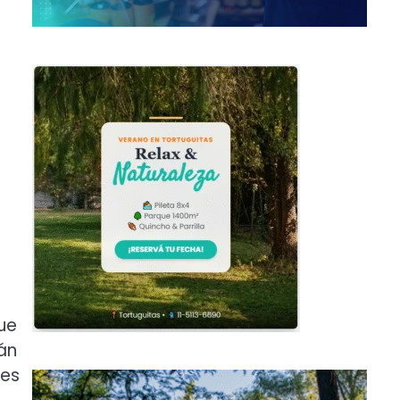
ue
án
les