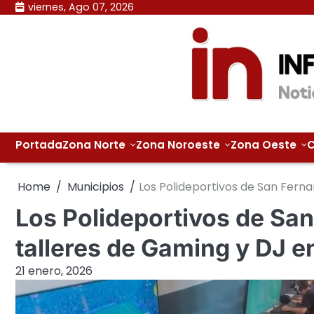
Skip
viernes, Ago 07, 2026
to
content
Portada
Zona Norte
Zona Noroeste
Zona Oeste
C
Home
Municipios
Los Polideportivos de San Fern
Los Polideportivos de Sa
talleres de Gaming y DJ e
21 enero, 2026