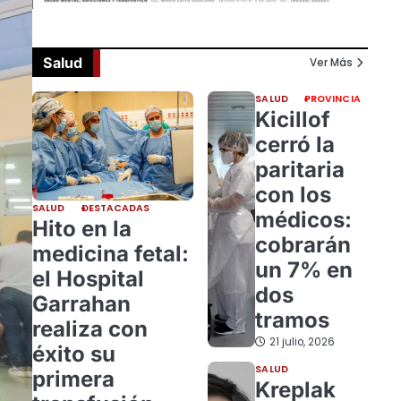
Salud
Ver Más
SALUD
PROVINCIA
Kicillof
cerró la
paritaria
con los
SALUD
DESTACADAS
médicos:
Hito en la
cobrarán
medicina fetal:
un 7% en
el Hospital
dos
Garrahan
tramos
realiza con
21 julio, 2026
éxito su
SALUD
primera
Kreplak