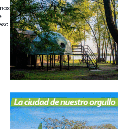
anas
e
eso