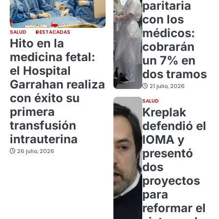
paritaria
con los
médicos:
SALUD
DESTACADAS
Hito en la
cobrarán
medicina fetal:
un 7% en
el Hospital
dos tramos
Garrahan realiza
21 julio, 2026
con éxito su
SALUD
primera
Kreplak
transfusión
defendió el
intrauterina
IOMA y
presentó
26 julio, 2026
dos
proyectos
para
reformar el