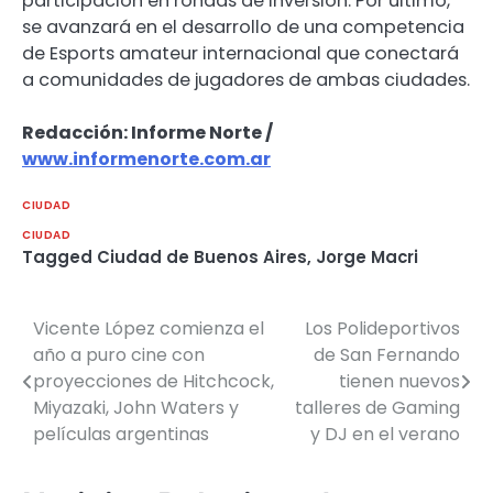
participación en rondas de inversión. Por último,
se avanzará en el desarrollo de una competencia
de Esports amateur internacional que conectará
a comunidades de jugadores de ambas ciudades.
Redacción: Informe Norte /
www.informenorte.com.ar
CIUDAD
CIUDAD
Tagged
Ciudad de Buenos Aires
,
Jorge Macri
Vicente López comienza el
Los Polideportivos
Navegación
año a puro cine con
de San Fernando
de
proyecciones de Hitchcock,
tienen nuevos
Miyazaki, John Waters y
talleres de Gaming
entradas
películas argentinas
y DJ en el verano