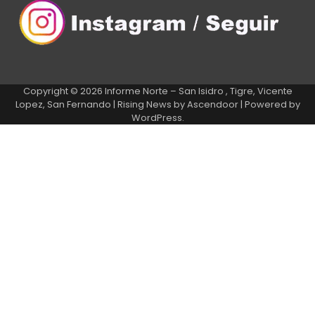
Copyright © 2026
Informe Norte – San Isidro , Tigre, Vicente
Lopez, San Fernando
| Rising News by
Ascendoor
| Powered by
WordPress
.