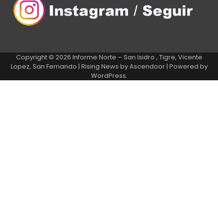
Copyright © 2026
Informe Norte – San Isidro , Tigre, Vicente
Lopez, San Fernando
| Rising News by
Ascendoor
| Powered by
WordPress
.