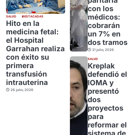
paritaria
con los
médicos:
SALUD
DESTACADAS
Hito en la
cobrarán
medicina fetal:
un 7% en
el Hospital
dos tramos
Garrahan realiza
21 julio, 2026
con éxito su
SALUD
primera
Kreplak
transfusión
defendió el
intrauterina
IOMA y
presentó
26 julio, 2026
dos
proyectos
para
reformar el
sistema de