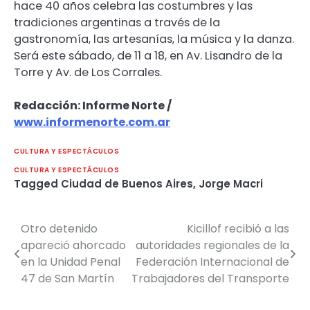
hace 40 años celebra las costumbres y las
tradiciones argentinas a través de la
gastronomía, las artesanías, la música y la danza.
Será este sábado, de 11 a 18, en Av. Lisandro de la
Torre y Av. de Los Corrales.
Redacción: Informe Norte /
www.informenorte.com.ar
CULTURA Y ESPECTÁCULOS
CULTURA Y ESPECTÁCULOS
Tagged
Ciudad de Buenos Aires
,
Jorge Macri
Otro detenido
Kicillof recibió a las
Navegación
apareció ahorcado
autoridades regionales de la
de
en la Unidad Penal
Federación Internacional de
47 de San Martín
Trabajadores del Transporte
entradas