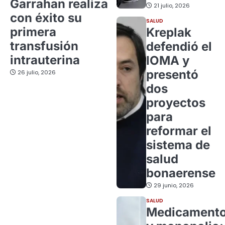
Garrahan realiza
21 julio, 2026
con éxito su
SALUD
primera
Kreplak
transfusión
defendió el
intrauterina
IOMA y
presentó
26 julio, 2026
dos
proyectos
para
reformar el
sistema de
salud
bonaerense
29 junio, 2026
SALUD
Medicament