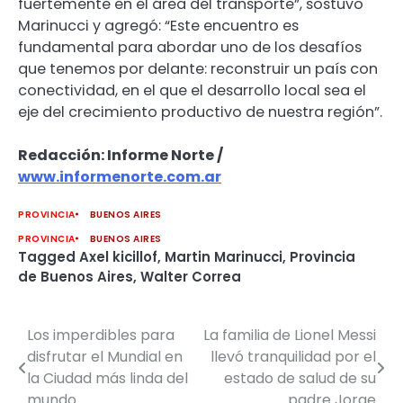
fuertemente en el área del transporte”, sostuvo
Marinucci y agregó: “Este encuentro es
fundamental para abordar uno de los desafíos
que tenemos por delante: reconstruir un país con
conectividad, en el que el desarrollo local sea el
eje del crecimiento productivo de nuestra región”.
Redacción: Informe Norte /
www.informenorte.com.ar
PROVINCIA
BUENOS AIRES
PROVINCIA
BUENOS AIRES
Tagged
Axel kicillof
,
Martin Marinucci
,
Provincia
de Buenos Aires
,
Walter Correa
Los imperdibles para
La familia de Lionel Messi
Navegación
disfrutar el Mundial en
llevó tranquilidad por el
de
la Ciudad más linda del
estado de salud de su
mundo
padre Jorge