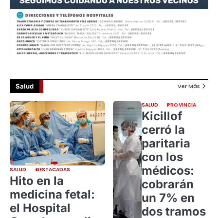
Salud
Ver Más
SALUD
PROVINCIA
Kicillof
cerró la
paritaria
con los
médicos:
SALUD
DESTACADAS
Hito en la
cobrarán
medicina fetal:
un 7% en
el Hospital
dos tramos