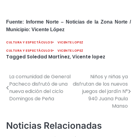
Fuente: Informe Norte – Noticias de la Zona Norte /
Municipio: Vicente López
CULTURA Y ESPECTÁCULOS
VICENTE LOPEZ
CULTURA Y ESPECTÁCULOS
VICENTE LOPEZ
Tagged
Soledad Martínez
,
Vicente lopez
La comunidad de General
Niños y niñas ya
Navegación
Pacheco disfrutó de una
disfrutan de los nuevos
de
nueva edición del ciclo
juegos del jardín N°
Domingos de Peña
940 Juana Paula
entradas
Manso
Noticias Relacionadas