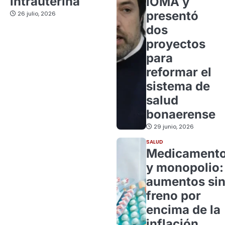
intrauterina
IOMA y
presentó
26 julio, 2026
dos
proyectos
para
reformar el
sistema de
salud
bonaerense
29 junio, 2026
SALUD
Medicament
y monopolio:
aumentos si
freno por
encima de la
inflación