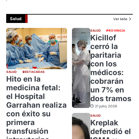
Salud
Ver Más
SALUD
PROVINCIA
Kicillof
cerró la
paritaria
con los
médicos:
SALUD
DESTACADAS
Hito en la
cobrarán
medicina fetal:
un 7% en
el Hospital
dos tramos
Garrahan realiza
21 julio, 2026
con éxito su
SALUD
primera
Kreplak
transfusión
defendió el