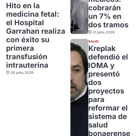
Hito en la
cobrarán
medicina fetal:
un 7% en
el Hospital
dos tramos
Garrahan realiza
21 julio, 2026
con éxito su
SALUD
primera
Kreplak
transfusión
defendió el
intrauterina
IOMA y
presentó
26 julio, 2026
dos
proyectos
para
reformar el
sistema de
salud
bonaerense