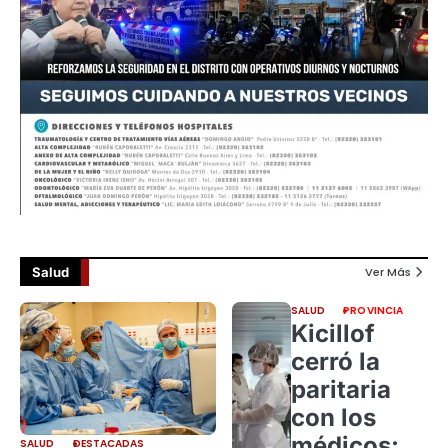
Salud
Ver Más
SALUD
PROVINCIA
Kicillof
cerró la
paritaria
con los
médicos:
SALUD
DESTACADAS