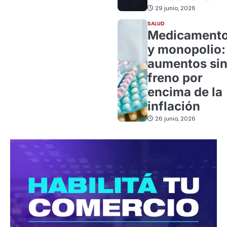
29 junio, 2026
SALUD
Medicament
y monopolio:
aumentos si
freno por
encima de la
inflación
26 junio, 2026