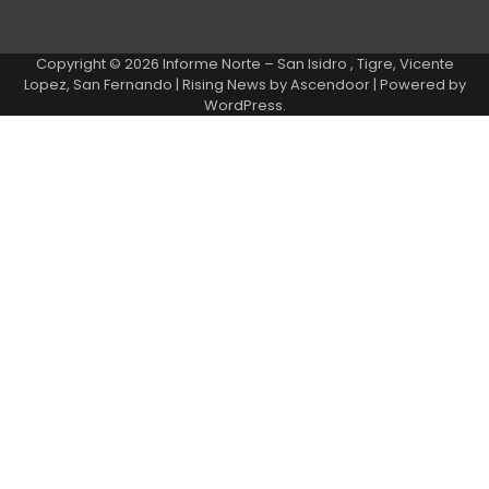
Copyright © 2026
Informe Norte – San Isidro , Tigre, Vicente
Lopez, San Fernando
| Rising News by
Ascendoor
| Powered by
WordPress
.