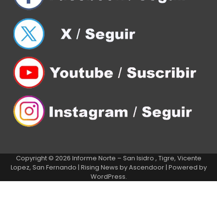
Copyright © 2026
Informe Norte – San Isidro , Tigre, Vicente
Lopez, San Fernando
| Rising News by
Ascendoor
| Powered by
WordPress
.