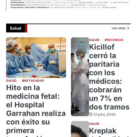
Salud
Ver Más
SALUD
PROVINCIA
Kicillof
cerró la
paritaria
con los
médicos:
SALUD
DESTACADAS
Hito en la
cobrarán
medicina fetal:
un 7% en
el Hospital
dos tramos
Garrahan realiza
21 julio, 2026
con éxito su
SALUD
primera
Kreplak