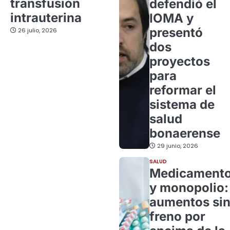
transfusión
defendió el
intrauterina
IOMA y
presentó
26 julio, 2026
dos
proyectos
para
reformar el
sistema de
salud
bonaerense
29 junio, 2026
SALUD
Medicament
y monopolio:
aumentos si
freno por