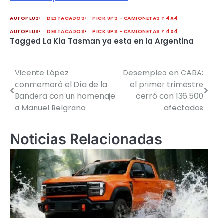
AUTOPLUS
DESTACADOS
PICK UPS - CAMIONETAS Y 4X4
AUTOPLUS
DESTACADOS
PICK UPS - CAMIONETAS Y 4X4
Tagged
La Kia Tasman ya esta en la Argentina
Vicente López
Desempleo en CABA:
Navegación
conmemoró el Día de la
el primer trimestre
de
Bandera con un homenaje
cerró con 136.500
a Manuel Belgrano
afectados
entradas
Noticias Relacionadas