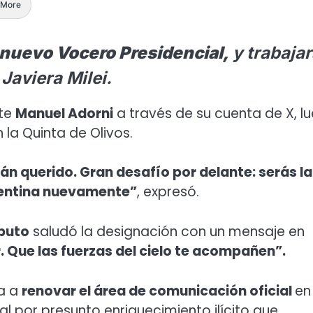
More
l nuevo Vocero Presidencial,
y trabaja
Javiera Milei.
ete
Manuel Adorni
a través de su cuenta de X, l
 la Quinta de Olivos.
án querido. Gran desafío por delante: serás la
gentina nuevamente”
, expresó.
puto
saludó la designación con un mensaje en
r. Que las fuerzas del cielo te acompañen”.
ta a
renovar el área de comunicación oficial
en
al por presunto enriquecimiento ilícito que