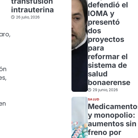
transfusión
defendió el
intrauterina
IOMA y
26 julio, 2026
presentó
dos
aro,
proyectos
para
reformar el
sistema de
ión
salud
es,
bonaerense
29 junio, 2026
SALUD
 en
Medicamento
y monopolio:
aumentos sin
freno por