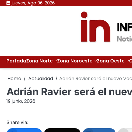
Skip
jueves, Ago 06, 2026
to
content
Portada
Zona Norte
Zona Noroeste
Zona Oeste
C
Home
Actualidad
Adrián Ravier será el nuevo Voc
Adrián Ravier será el nue
19 junio, 2026
Share via: