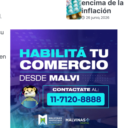
encima de la
inflación
.
26 junio, 2026
su
cen