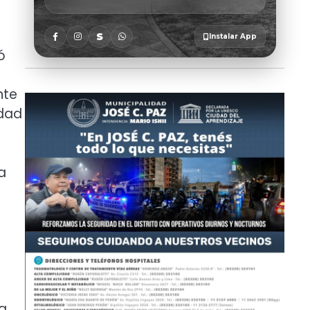
ó
nte
idad
a
la