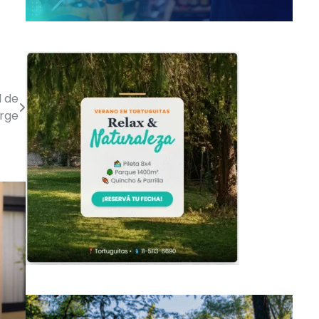
l de
orge