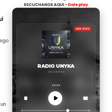
ESCUCHANOS AQUI -
Dale play
rá
uego
 un