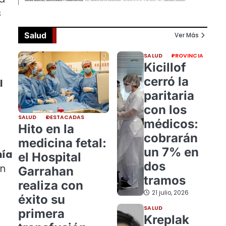
s
Salud
Ver Más
SALUD
PROVINCIA
Kicillof
cerró la
l
paritaria
con los
SALUD
DESTACADAS
médicos:
Hito en la
cobrarán
medicina fetal:
un 7% en
mía
el Hospital
dos
ón
Garrahan
tramos
realiza con
21 julio, 2026
éxito su
SALUD
primera
Kreplak