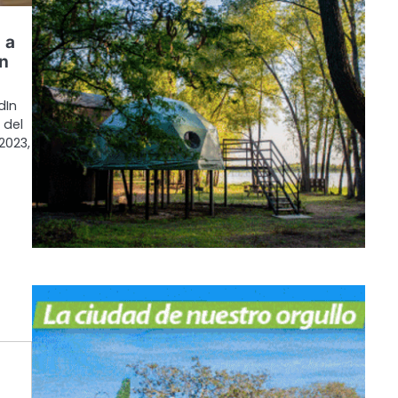
 a
un
dIn
 del
2023,