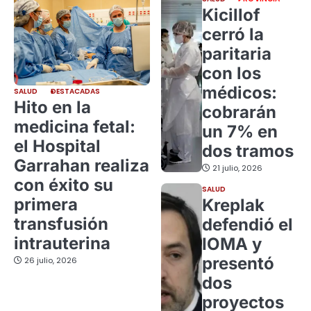
Kicillof
cerró la
paritaria
con los
médicos:
SALUD
DESTACADAS
Hito en la
cobrarán
medicina fetal:
un 7% en
el Hospital
dos tramos
Garrahan realiza
21 julio, 2026
con éxito su
SALUD
primera
Kreplak
transfusión
defendió el
intrauterina
IOMA y
presentó
26 julio, 2026
dos
proyectos