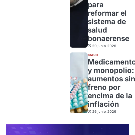
para
reformar el
sistema de
salud
bonaerense
29 junio, 2026
SALUD
Medicament
y monopolio:
aumentos si
freno por
encima de la
inflación
26 junio, 2026