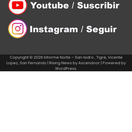
Copyright © 2026
Informe Norte – San Isidro , Tigre, Vicente
Lopez, San Fernando
| Rising News by
Ascendoor
| Powered by
WordPress
.