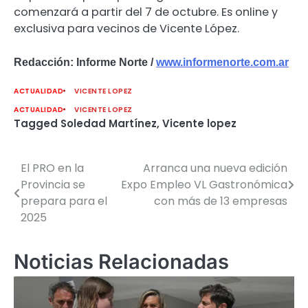
comenzará a partir del 7 de octubre. Es online y
exclusiva para vecinos de Vicente López.
Redacción: Informe Norte /
www.informenorte.com.ar
ACTUALIDAD
VICENTE LOPEZ
ACTUALIDAD
VICENTE LOPEZ
Tagged
Soledad Martínez
,
Vicente lopez
El PRO en la
Arranca una nueva edición
Navegación
Provincia se
Expo Empleo VL Gastronómica
de
prepara para el
con más de 13 empresas
2025
entradas
Noticias Relacionadas