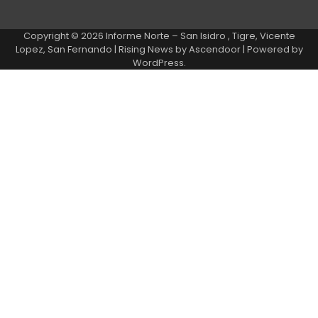
Copyright © 2026
Informe Norte – San Isidro , Tigre, Vicente
Lopez, San Fernando
| Rising News by
Ascendoor
| Powered by
WordPress
.