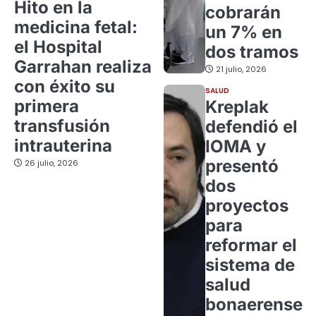
Hito en la
cobrarán
medicina fetal:
un 7% en
el Hospital
dos tramos
Garrahan realiza
21 julio, 2026
con éxito su
SALUD
primera
Kreplak
transfusión
defendió el
intrauterina
IOMA y
presentó
26 julio, 2026
dos
proyectos
para
reformar el
sistema de
salud
bonaerense