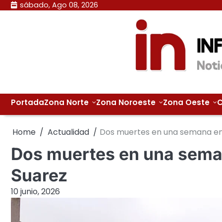
Skip
sábado, Ago 08, 2026
to
content
Portada
Zona Norte
Zona Noroeste
Zona Oeste
C
Home
Actualidad
Dos muertes en una semana en
Dos muertes en una sema
Suarez
10 junio, 2026