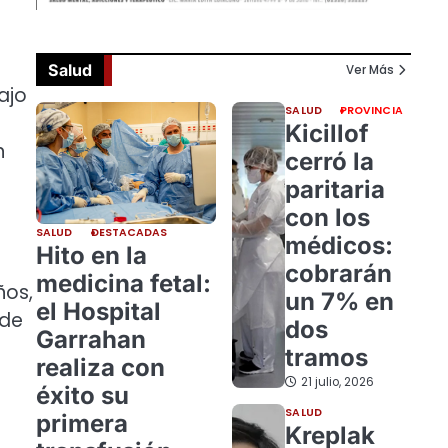
Salud
Ver Más
ajo
SALUD
PROVINCIA
Kicillof
n
cerró la
paritaria
con los
SALUD
DESTACADAS
médicos:
Hito en la
cobrarán
medicina fetal:
ños,
un 7% en
el Hospital
 de
dos
Garrahan
tramos
realiza con
21 julio, 2026
éxito su
SALUD
primera
Kreplak