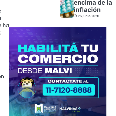
encima de la
inflación
e
26 junio, 2026
a
e ha
s
ón
a