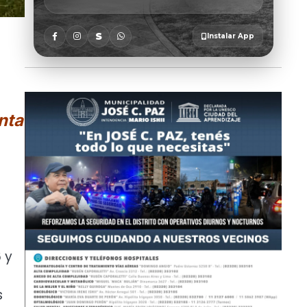
nta
 y
s