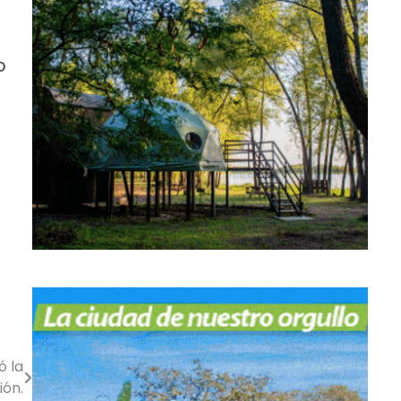
o
ó la
ión.