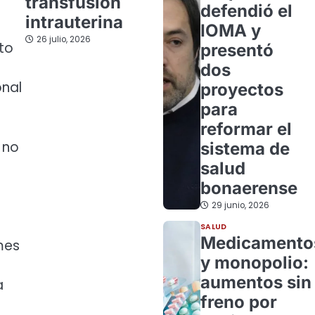
transfusión
defendió el
intrauterina
IOMA y
26 julio, 2026
to
presentó
dos
onal
proyectos
para
reformar el
 no
sistema de
salud
bonaerense
29 junio, 2026
SALUD
Medicamento
mes
y monopolio:
aumentos sin
a
freno por