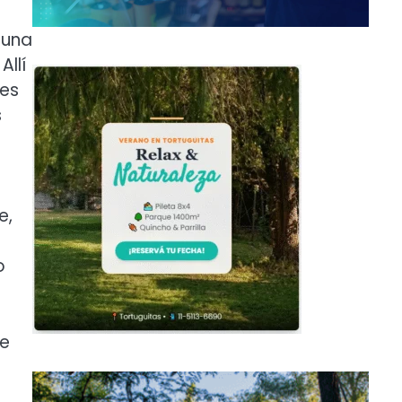
 una
Allí
les
s
e,
o
ue