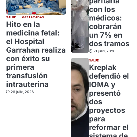
paritaria
con los
médicos:
SALUD
DESTACADAS
Hito en la
cobrarán
medicina fetal:
un 7% en
el Hospital
dos tramos
Garrahan realiza
21 julio, 2026
con éxito su
SALUD
primera
Kreplak
transfusión
defendió el
intrauterina
IOMA y
presentó
26 julio, 2026
dos
proyectos
para
reformar el
sistema de