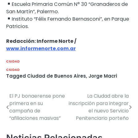
Escuela Primaria Común N° 30 “Granaderos de
San Martín”, Palermo.
Instituto “Félix Fernando Bernasconi”, en Parque
Patricios.
Redacción: Informe Norte /
www.informenorte.com.ar
CIUDAD
CIUDAD
Tagged
Ciudad de Buenos Aires
,
Jorge Macri
El PJ bonaerense pone
La Ciudad abre la
Navegación
primera en su
inscripción para integrar
de
campaña de
el nuevo Servicio
“afiliaciones masivas”
Penitenciario porteño
entradas
Noticias Relacionadas