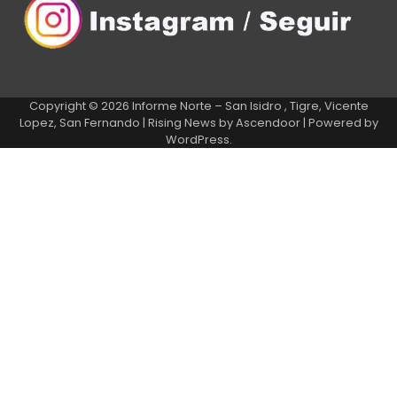
Copyright © 2026
Informe Norte – San Isidro , Tigre, Vicente
Lopez, San Fernando
| Rising News by
Ascendoor
| Powered by
WordPress
.