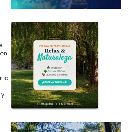
e
ron
 la
 y