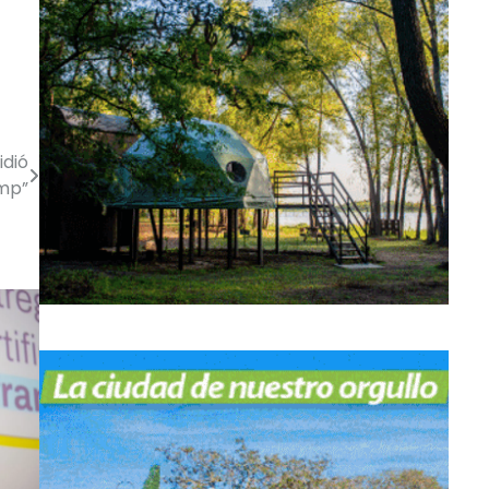
idió
mp”