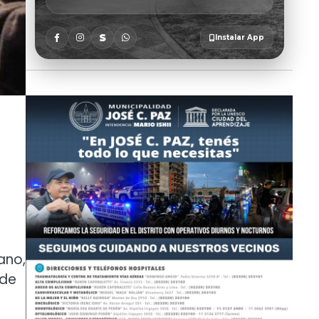
ano,
 de