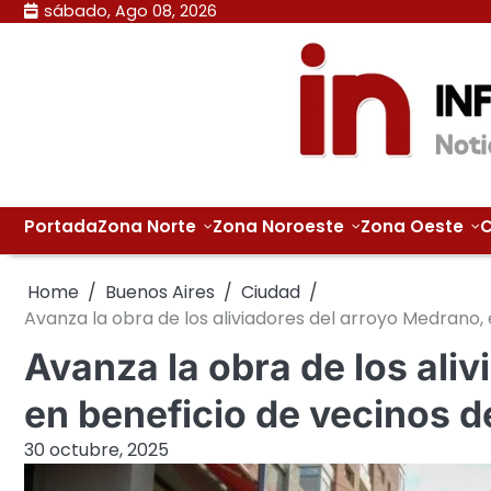
Skip
sábado, Ago 08, 2026
to
content
Portada
Zona Norte
Zona Noroeste
Zona Oeste
C
Home
Buenos Aires
Ciudad
Avanza la obra de los aliviadores del arroyo Medrano,
Avanza la obra de los ali
en beneficio de vecinos 
30 octubre, 2025