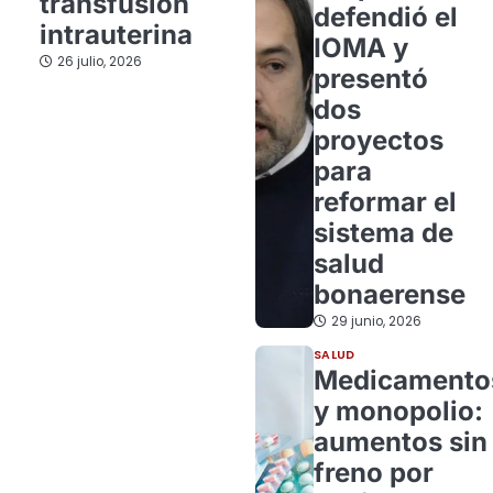
transfusión
defendió el
intrauterina
IOMA y
26 julio, 2026
presentó
dos
proyectos
para
reformar el
sistema de
salud
bonaerense
29 junio, 2026
SALUD
Medicamento
y monopolio:
aumentos sin
freno por