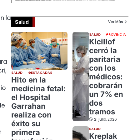
n la
Salud
Ver Más
SALUD
PROVINCIA
Kicillof
cerró la
paritaria
ura
con los
ri,
SALUD
DESTACADAS
médicos:
Hito en la
cobrarán
io
medicina fetal:
un 7% en
el Hospital
dos
de
Garrahan
tramos
realiza con
21 julio, 2026
éxito su
SALUD
primera
n
Kreplak