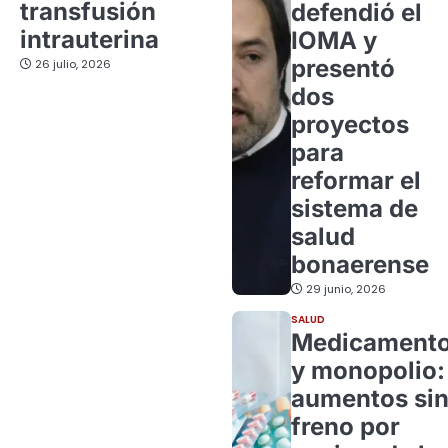
transfusión
defendió el
intrauterina
IOMA y
presentó
26 julio, 2026
dos
proyectos
para
reformar el
sistema de
salud
bonaerense
29 junio, 2026
SALUD
Medicament
y monopolio:
aumentos si
freno por