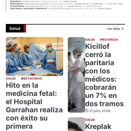
Salud
Ver Más
SALUD
PROVINCIA
Kicillof
cerró la
paritaria
con los
médicos:
SALUD
DESTACADAS
Hito en la
cobrarán
medicina fetal:
un 7% en
el Hospital
dos tramos
Garrahan realiza
21 julio, 2026
con éxito su
SALUD
primera
Kreplak