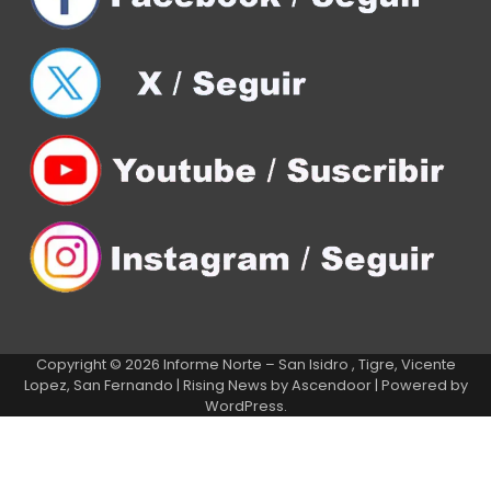
Copyright © 2026
Informe Norte – San Isidro , Tigre, Vicente
Lopez, San Fernando
| Rising News by
Ascendoor
| Powered by
WordPress
.