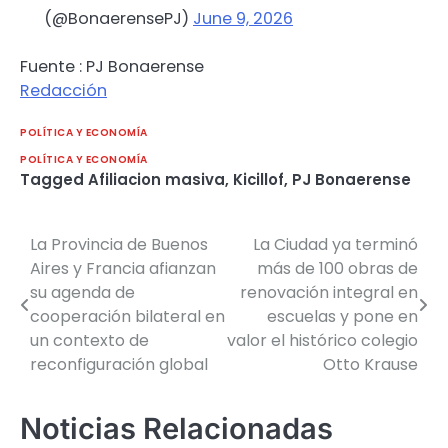
(@BonaerensePJ)
June 9, 2026
Fuente : PJ Bonaerense
Redacción
POLÍTICA Y ECONOMÍA
POLÍTICA Y ECONOMÍA
Tagged
Afiliacion masiva
,
Kicillof
,
PJ Bonaerense
La Provincia de Buenos
La Ciudad ya terminó
Navegación
Aires y Francia afianzan
más de 100 obras de
de
su agenda de
renovación integral en
cooperación bilateral en
escuelas y pone en
entradas
un contexto de
valor el histórico colegio
reconfiguración global
Otto Krause
Noticias Relacionadas