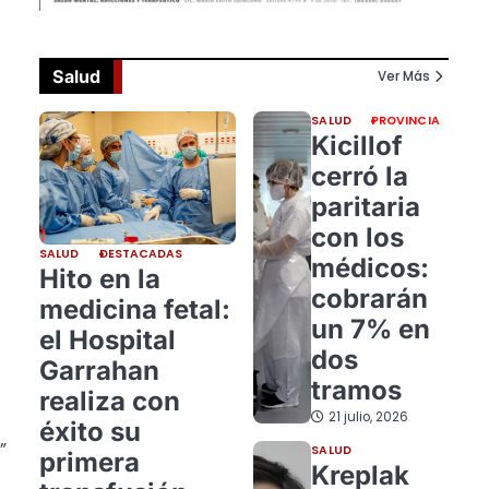
Salud
Ver Más
SALUD
PROVINCIA
Kicillof
cerró la
paritaria
con los
SALUD
DESTACADAS
médicos:
Hito en la
cobrarán
medicina fetal:
un 7% en
el Hospital
dos
Garrahan
tramos
realiza con
21 julio, 2026
éxito su
”
SALUD
primera
Kreplak