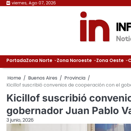
Skip
viernes, Ago 07, 2026
to
content
Portada
Zona Norte
Zona Noroeste
Zona Oeste
C
Home
Buenos Aires
Provincia
Kicillof suscribió convenios de cooperación con el g
Kicillof suscribió conven
gobernador Juan Pablo V
3 junio, 2026