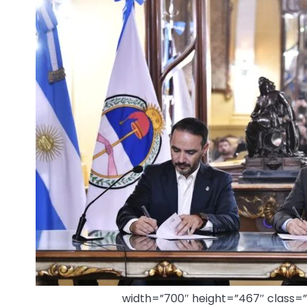
width=”700″ height=”467″ class=”