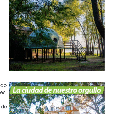
ado
res
 de