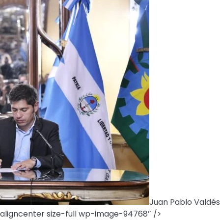
Juan Pablo Valdés
aligncenter size-full wp-image-94768″ />