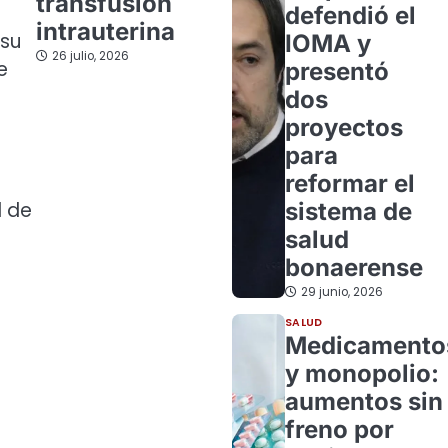
transfusión
defendió el
intrauterina
 su
IOMA y
26 julio, 2026
e
presentó
dos
proyectos
para
reformar el
d de
sistema de
salud
bonaerense
29 junio, 2026
SALUD
Medicamento
y monopolio:
aumentos sin
freno por