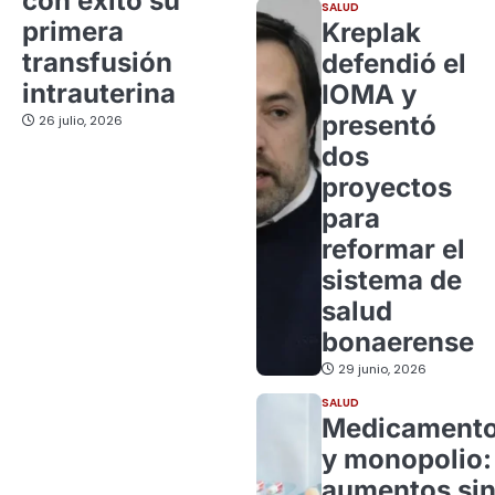
con éxito su
SALUD
primera
Kreplak
transfusión
defendió el
intrauterina
IOMA y
presentó
26 julio, 2026
dos
proyectos
para
reformar el
sistema de
salud
bonaerense
29 junio, 2026
SALUD
Medicament
y monopolio:
aumentos si