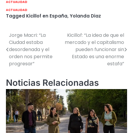
ACTUALIDAD
ACTUALIDAD
Tagged
Kicillof en España
,
Yolanda Diaz
Jorge Macri: “La
Kicillof: “La idea de que el
Navegación
Ciudad estaba
mercado y el capitalismo
de
desordenada y el
pueden funcionar sin
orden nos permite
Estado es una enorme
entradas
progresar”
estafa”
Noticias Relacionadas