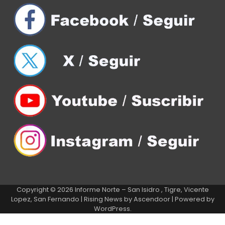
Copyright © 2026
Informe Norte – San Isidro , Tigre, Vicente
Lopez, San Fernando
| Rising News by
Ascendoor
| Powered by
WordPress
.