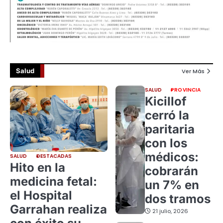
Salud
Ver Más
SALUD
PROVINCIA
Kicillof
cerró la
paritaria
con los
médicos:
SALUD
DESTACADAS
Hito en la
cobrarán
medicina fetal:
un 7% en
el Hospital
dos tramos
Garrahan realiza
21 julio, 2026