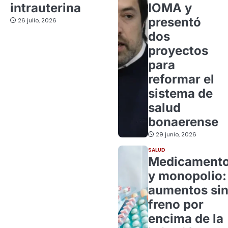
intrauterina
IOMA y
presentó
26 julio, 2026
dos
proyectos
para
reformar el
sistema de
salud
bonaerense
29 junio, 2026
SALUD
Medicament
y monopolio:
aumentos si
freno por
encima de la