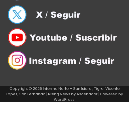
Copyright © 2026
Informe Norte – San Isidro , Tigre, Vicente
Lopez, San Fernando
| Rising News by
Ascendoor
| Powered by
WordPress
.