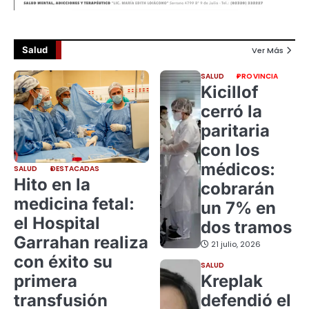
Salud
Ver Más
SALUD
PROVINCIA
Kicillof
cerró la
paritaria
con los
médicos:
SALUD
DESTACADAS
Hito en la
cobrarán
medicina fetal:
un 7% en
el Hospital
dos tramos
Garrahan realiza
21 julio, 2026
con éxito su
SALUD
primera
Kreplak
transfusión
defendió el