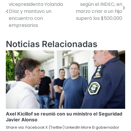
vicepresidenta Yolanda
según el INDEC, en
de
Díaz y mantuvo un
marzo criar a un hijo
encuentro con
superó los $500.000
entradas
empresarios
Noticias Relacionadas
Axel Kicillof se reunió con su ministro el Seguridad
Javier Alonso
Share via: Facebook X (Twitter) LinkedIn More El gobernador