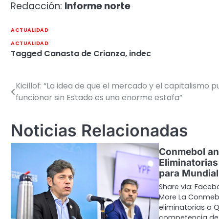
Redacción:
Informe norte
ACTUALIDAD
ACTUALIDAD
Tagged
Canasta de Crianza
,
indec
Kicillof: “La idea de que el mercado y el capitalismo 
Navegación
funcionar sin Estado es una enorme estafa”
de
entradas
Noticias Relacionadas
Conmebol anu
Eliminatoria
para Mundia
Share via: Facebo
More La Conmebo
eliminatorias a 
competencia de