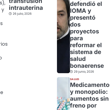
transfusión
s),
defendió el
intrauterina
 y
IOMA y
26 julio, 2026
presentó
es
dos
proyectos
para
rios
reformar el
sistema de
o
salud
bonaerense
29 junio, 2026
SALUD
Medicamento
y monopolio:
ue
aumentos sin
freno por