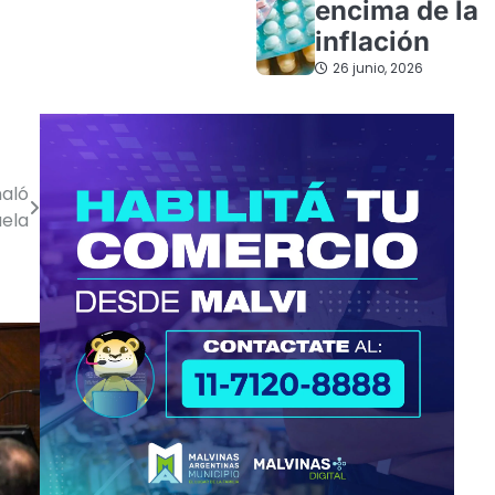
encima de la
inflación
26 junio, 2026
ñaló
uela