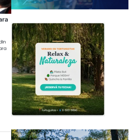
ara
dIn
ara