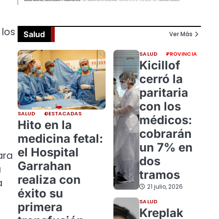
 los
Salud
Ver Más
SALUD
PROVINCIA
Kicillof
cerró la
paritaria
con los
SALUD
DESTACADAS
médicos:
Hito en la
cobrarán
medicina fetal:
un 7% en
el Hospital
ara
dos
Garrahan
a
tramos
realiza con
a
21 julio, 2026
éxito su
SALUD
primera
Kreplak