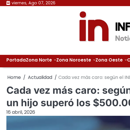
Skip
viernes, Ago 07, 2026
to
content
Portada
Zona Norte
Zona Noroeste
Zona Oeste
C
Home
Actualidad
Cada vez más caro: según el IND
Cada vez más caro: según 
un hijo superó los $500.
16 abril, 2026