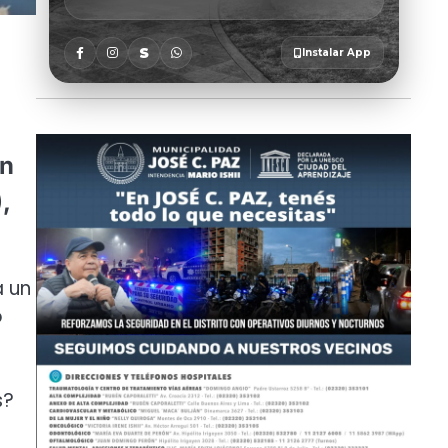
ún
,
a un
o
s?