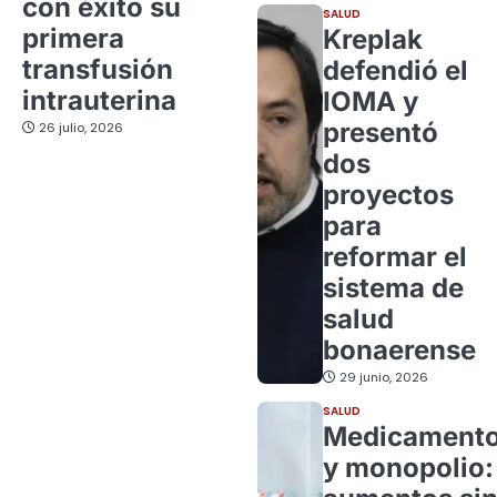
con éxito su
SALUD
primera
Kreplak
transfusión
defendió el
intrauterina
IOMA y
presentó
26 julio, 2026
dos
proyectos
para
reformar el
sistema de
salud
bonaerense
29 junio, 2026
SALUD
Medicament
y monopolio: