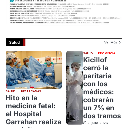
Salud
Ver Más
SALUD
PROVINCIA
Kicillof
cerró la
paritaria
con los
médicos:
SALUD
DESTACADAS
Hito en la
cobrarán
medicina fetal:
un 7% en
el Hospital
dos tramos
Garrahan realiza
21 julio, 2026