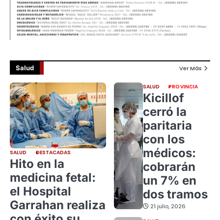
Salud
Ver Más
SALUD
PROVINCIA
Kicillof
cerró la
paritaria
con los
médicos:
SALUD
DESTACADAS
Hito en la
cobrarán
medicina fetal:
un 7% en
el Hospital
dos tramos
Garrahan realiza
21 julio, 2026
con éxito su