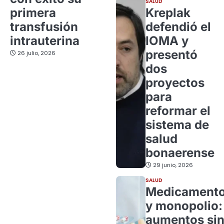
SALUD
primera
Kreplak
transfusión
defendió el
intrauterina
IOMA y
presentó
26 julio, 2026
dos
proyectos
para
reformar el
sistema de
salud
bonaerense
29 junio, 2026
SALUD
Medicament
y monopolio:
aumentos si