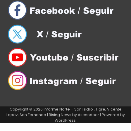
Copyright © 2026
Informe Norte – San Isidro , Tigre, Vicente
Lopez, San Fernando
| Rising News by
Ascendoor
| Powered by
WordPress
.