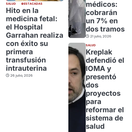
médicos:
SALUD
DESTACADAS
Hito en la
cobrarán
medicina fetal:
un 7% en
el Hospital
dos tramos
Garrahan realiza
21 julio, 2026
con éxito su
SALUD
primera
Kreplak
transfusión
defendió el
intrauterina
IOMA y
presentó
26 julio, 2026
dos
proyectos
para
reformar el
sistema de
salud