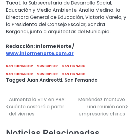
Tucat; la Subsecretaria de Desarrollo Social,
Educación y Medio Ambiente, Analía Medina; la
Directora General de Educación, Victoria Varela, y
la Presidenta del Consejo Escolar, Sandra
Bergandi, junto a arquitectas del Municipio.
Redacción: Informe Norte /
www.informenorte.com.ar
SAN FERNANDO
MUNICIPIOS
SAN FERNADO
SAN FERNANDO
MUNICIPIOS
SAN FERNADO
Tagged
Juan Andreotti
,
San Fernando
Aumenta la VTV en PBA:
Menéndez mantuvo
Navegación
cuánto costará a partir
una reunión con
de
del viernes
empresarios chinos
entradas
Noticias Relacionadas