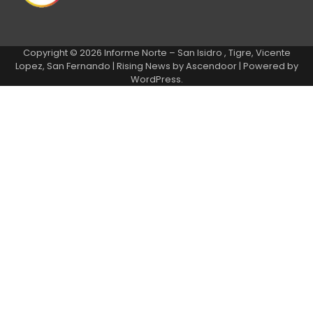
Copyright © 2026
Informe Norte – San Isidro , Tigre, Vicente
Lopez, San Fernando
| Rising News by
Ascendoor
| Powered by
WordPress
.