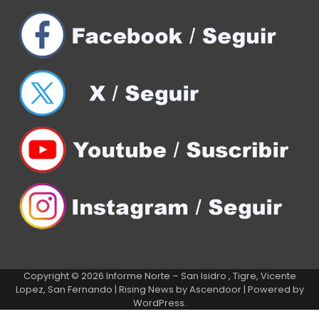
Copyright © 2026
Informe Norte – San Isidro , Tigre, Vicente
Lopez, San Fernando
| Rising News by
Ascendoor
| Powered by
WordPress
.