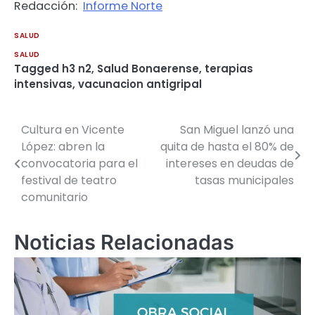
Redacción:
Informe Norte
SALUD
SALUD
Tagged
h3 n2
,
Salud Bonaerense
,
terapias
intensivas
,
vacunacion antigripal
Cultura en Vicente
San Miguel lanzó una
Navegación
López: abren la
quita de hasta el 80% de
de
convocatoria para el
intereses en deudas de
festival de teatro
tasas municipales
entradas
comunitario
Noticias Relacionadas