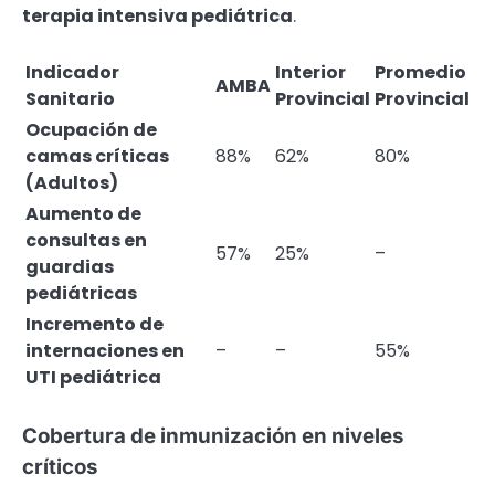
terapia intensiva pediátrica
.
Indicador
Interior
Promedio
AMBA
Sanitario
Provincial
Provincial
Ocupación de
camas críticas
88%
62%
80%
(Adultos)
Aumento de
consultas en
57%
25%
–
guardias
pediátricas
Incremento de
internaciones en
–
–
55%
UTI pediátrica
Cobertura de inmunización en niveles
críticos