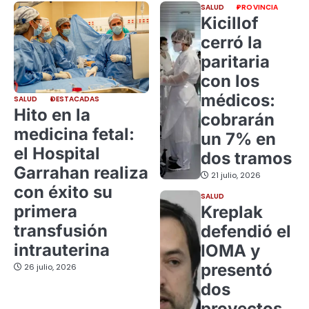
SALUD
PROVINCIA
Kicillof
cerró la
paritaria
con los
médicos:
SALUD
DESTACADAS
Hito en la
cobrarán
medicina fetal:
un 7% en
el Hospital
dos tramos
Garrahan realiza
21 julio, 2026
con éxito su
SALUD
primera
Kreplak
transfusión
defendió el
intrauterina
IOMA y
presentó
26 julio, 2026
dos
proyectos