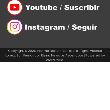
Copyright © 2026
Informe Norte – San Isidro , Tigre, Vicente
Lopez, San Fernando
| Rising News by
Ascendoor
| Powered by
WordPress
.