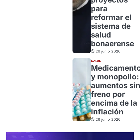
para
reformar el
sistema de
salud
bonaerense
29 junio, 2026
SALUD
Medicament
y monopolio:
aumentos si
freno por
encima de la
inflación
26 junio, 2026