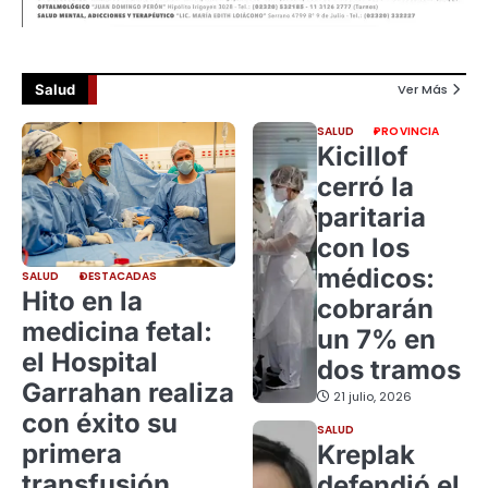
Salud
Ver Más
SALUD
PROVINCIA
Kicillof
cerró la
paritaria
con los
médicos:
SALUD
DESTACADAS
Hito en la
cobrarán
medicina fetal:
un 7% en
el Hospital
dos tramos
Garrahan realiza
21 julio, 2026
con éxito su
SALUD
primera
Kreplak
transfusión
defendió el