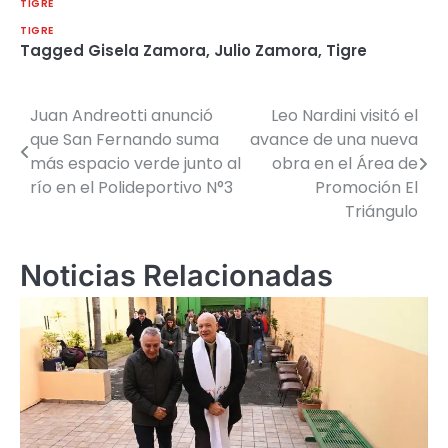
TIGRE
TIGRE
Tagged
Gisela Zamora
,
Julio Zamora
,
Tigre
Juan Andreotti anunció
Leo Nardini visitó el
Navegación
que San Fernando suma
avance de una nueva
de
más espacio verde junto al
obra en el Área de
río en el Polideportivo N°3
Promoción El
entradas
Triángulo
Noticias Relacionadas