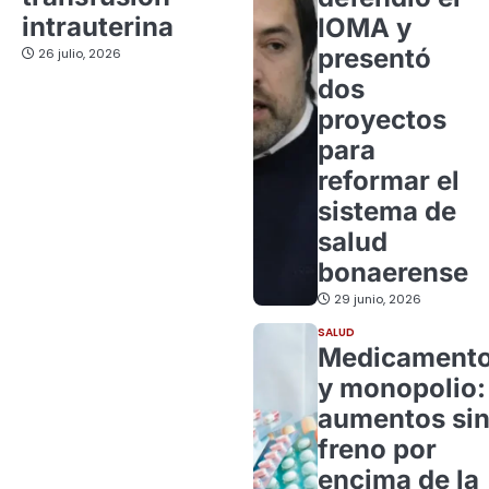
intrauterina
IOMA y
presentó
26 julio, 2026
dos
proyectos
para
reformar el
sistema de
salud
bonaerense
29 junio, 2026
SALUD
Medicament
y monopolio:
aumentos si
freno por
encima de la