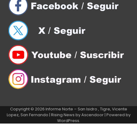
Copyright © 2026
Informe Norte – San Isidro , Tigre, Vicente
Lopez, San Fernando
| Rising News by
Ascendoor
| Powered by
WordPress
.