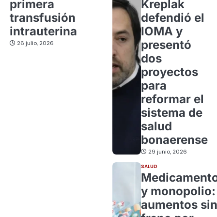
primera
Kreplak
transfusión
defendió el
intrauterina
IOMA y
presentó
26 julio, 2026
dos
proyectos
para
reformar el
sistema de
salud
bonaerense
29 junio, 2026
SALUD
Medicament
y monopolio:
aumentos si