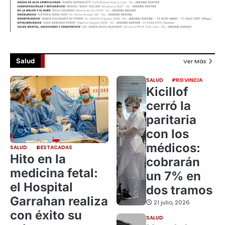
Salud
Ver Más
SALUD
PROVINCIA
Kicillof
cerró la
paritaria
con los
médicos:
SALUD
DESTACADAS
Hito en la
cobrarán
medicina fetal:
un 7% en
el Hospital
dos tramos
Garrahan realiza
21 julio, 2026
con éxito su
SALUD