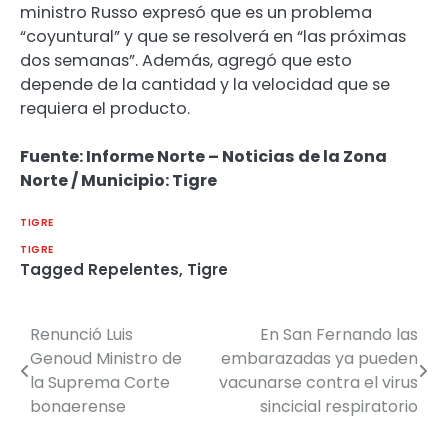
ministro Russo expresó que es un problema
“coyuntural” y que se resolverá en “las próximas
dos semanas”. Además, agregó que esto
depende de la cantidad y la velocidad que se
requiera el producto.
Fuente: Informe Norte – Noticias de la Zona
Norte / Municipio: Tigre
TIGRE
TIGRE
Tagged
Repelentes
,
Tigre
Renunció Luis
En San Fernando las
Navegación
Genoud Ministro de
embarazadas ya pueden
de
la Suprema Corte
vacunarse contra el virus
bonaerense
sincicial respiratorio
entradas