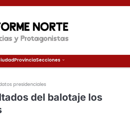
iudad
Provincia
Secciones
datos presidenciales
tados del balotaje los
s