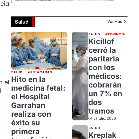
cial
e
Salud
Ver Más
SALUD
PROVINCIA
Kicillof
o
cerró la
paritaria
con los
SALUD
DESTACADAS
médicos:
Hito en la
o el
cobrarán
medicina fetal:
l
un 7% en
el Hospital
dos
Garrahan
tramos
realiza con
21 julio, 2026
éxito su
SALUD
primera
Kreplak