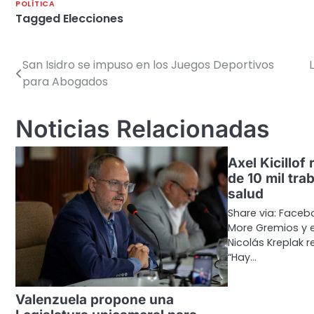
POLÍTICA
Tagged
Elecciones
San Isidro se impuso en los Juegos Deportivos
Navegación
para Abogados
de
entradas
Noticias Relacionadas
Axel Kicillof 
de 10 mil tra
salud
Share via: Facebo
More Gremios y e
Nicolás Kreplak r
“Hay…
Valenzuela propone una