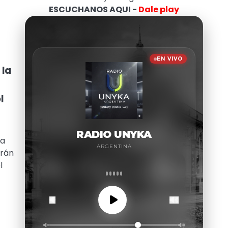
ESCUCHANOS AQUI -
Dale play
 la
l
la
arán
l