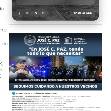
do
smo
3 de
9,
as
),