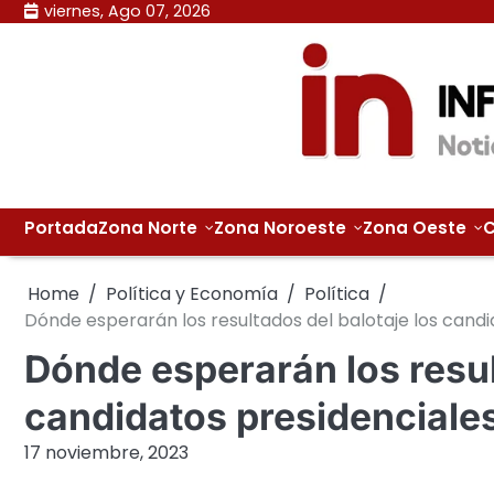
Skip
viernes, Ago 07, 2026
to
content
Portada
Zona Norte
Zona Noroeste
Zona Oeste
C
Home
Política y Economía
Política
Dónde esperarán los resultados del balotaje los candi
Dónde esperarán los resul
candidatos presidenciale
17 noviembre, 2023