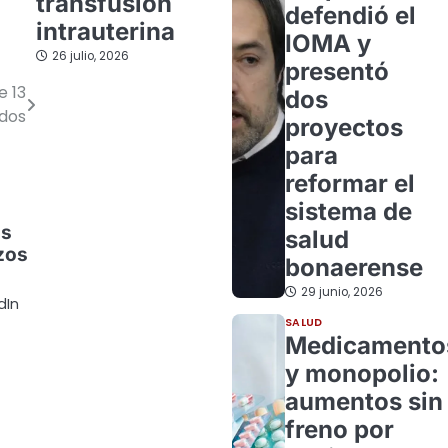
transfusión
defendió el
intrauterina
IOMA y
26 julio, 2026
presentó
e 13
dos
ados
proyectos
para
reformar el
sistema de
os
salud
zos
bonaerense
29 junio, 2026
dIn
SALUD
Medicamento
y monopolio:
aumentos sin
freno por