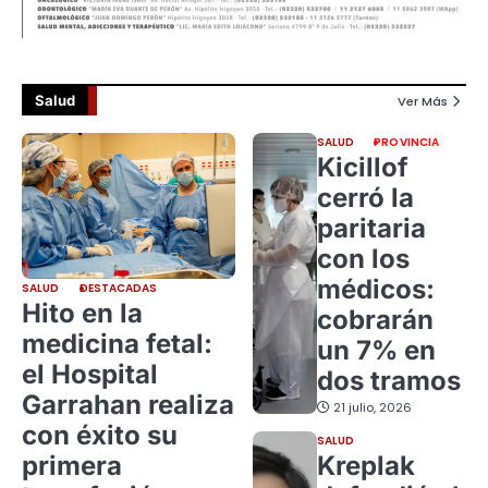
Salud
Ver Más
SALUD
PROVINCIA
Kicillof
cerró la
paritaria
con los
médicos:
SALUD
DESTACADAS
Hito en la
cobrarán
medicina fetal:
un 7% en
el Hospital
dos tramos
Garrahan realiza
21 julio, 2026
con éxito su
SALUD
primera
Kreplak