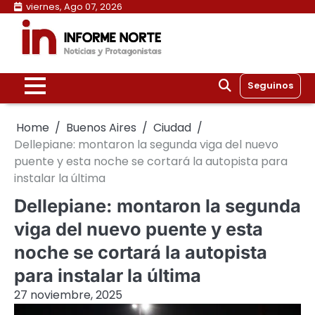
Skip
viernes, Ago 07, 2026
to
content
Seguinos
Home
Buenos Aires
Ciudad
Dellepiane: montaron la segunda viga del nuevo
puente y esta noche se cortará la autopista para
instalar la última
Dellepiane: montaron la segunda
viga del nuevo puente y esta
noche se cortará la autopista
para instalar la última
27 noviembre, 2025