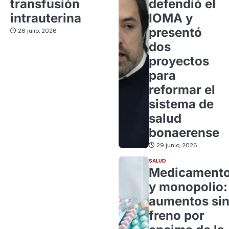
transfusión
defendió el
intrauterina
IOMA y
presentó
26 julio, 2026
dos
proyectos
para
reformar el
sistema de
salud
bonaerense
29 junio, 2026
SALUD
Medicament
y monopolio:
aumentos si
freno por