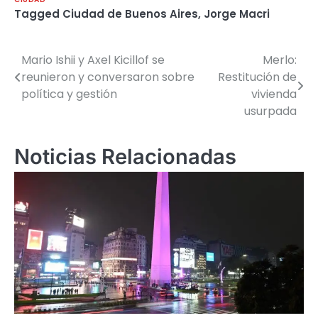
Tagged
Ciudad de Buenos Aires
,
Jorge Macri
Mario Ishii y Axel Kicillof se
Merlo:
Navegación
reunieron y conversaron sobre
Restitución de
de
política y gestión
vivienda
usurpada
entradas
Noticias Relacionadas