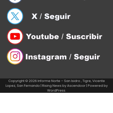
Copyright © 2026
Informe Norte – San Isidro , Tigre, Vicente
Lopez, San Fernando
| Rising News by
Ascendoor
| Powered by
WordPress
.