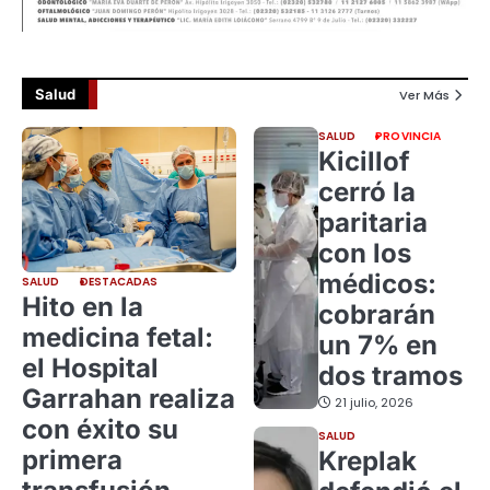
Salud
Ver Más
SALUD
PROVINCIA
Kicillof
cerró la
paritaria
con los
médicos:
SALUD
DESTACADAS
Hito en la
cobrarán
medicina fetal:
un 7% en
el Hospital
dos tramos
Garrahan realiza
21 julio, 2026
con éxito su
SALUD
primera
Kreplak