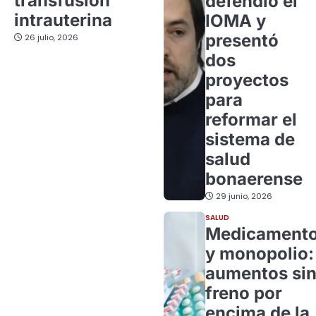
transfusión
defendió el
intrauterina
IOMA y
presentó
26 julio, 2026
dos
proyectos
para
reformar el
sistema de
salud
bonaerense
29 junio, 2026
SALUD
Medicament
y monopolio:
aumentos si
freno por
encima de la