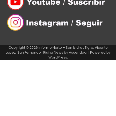
Copyright © 2026
Informe Norte – San Isidro , Tigre, Vicente
Lopez, San Fernando
| Rising News by
Ascendoor
| Powered by
WordPress
.