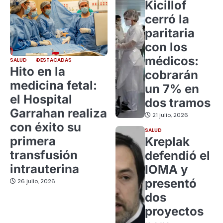
Kicillof
cerró la
paritaria
con los
médicos:
SALUD
DESTACADAS
Hito en la
cobrarán
medicina fetal:
un 7% en
el Hospital
dos tramos
Garrahan realiza
21 julio, 2026
con éxito su
SALUD
primera
Kreplak
transfusión
defendió el
intrauterina
IOMA y
presentó
26 julio, 2026
dos
proyectos