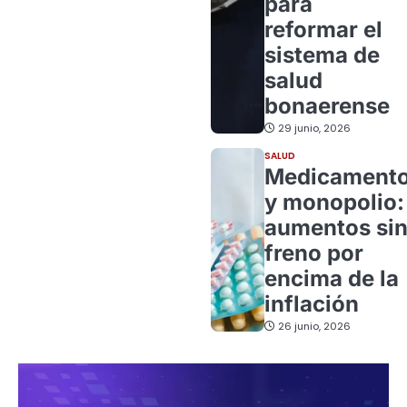
para
reformar el
sistema de
salud
bonaerense
29 junio, 2026
SALUD
Medicament
y monopolio:
aumentos si
freno por
encima de la
inflación
26 junio, 2026