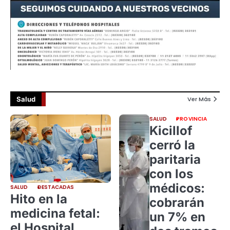
Salud
Ver Más
SALUD
PROVINCIA
Kicillof
cerró la
paritaria
con los
médicos:
SALUD
DESTACADAS
Hito en la
cobrarán
medicina fetal:
un 7% en
el Hospital