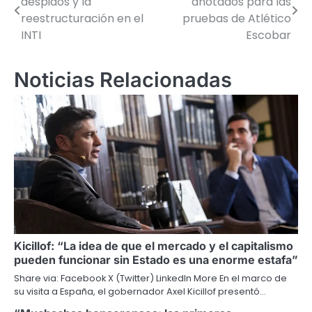
despidos y la
anotados para las
de
reestructuración en el
pruebas de Atlético
INTI
Escobar
entradas
Noticias Relacionadas
Kicillof: “La idea de que el mercado y el capitalismo
pueden funcionar sin Estado es una enorme estafa”
Share via: Facebook X (Twitter) LinkedIn More En el marco de
su visita a España, el gobernador Axel Kicillof presentó…