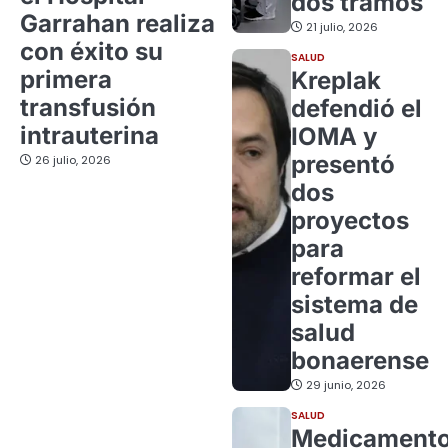
dos tramos
Garrahan realiza
21 julio, 2026
con éxito su
SALUD
primera
Kreplak
transfusión
defendió el
intrauterina
IOMA y
presentó
26 julio, 2026
dos
proyectos
para
reformar el
sistema de
salud
bonaerense
29 junio, 2026
SALUD
Medicament