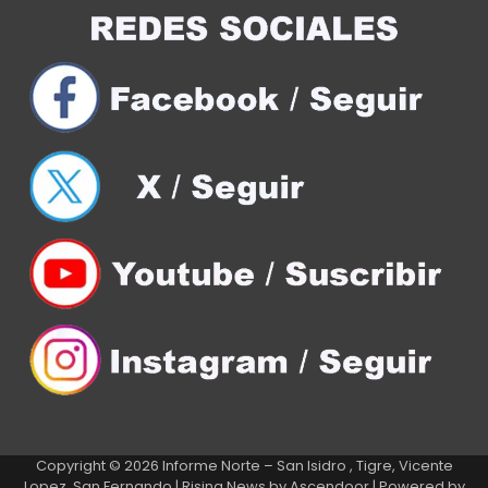
Copyright © 2026
Informe Norte – San Isidro , Tigre, Vicente
Lopez, San Fernando
| Rising News by
Ascendoor
| Powered by