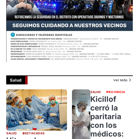
Salud
Ver Más
SALUD
PROVINCIA
Kicillof
cerró la
paritaria
con los
médicos:
SALUD
DESTACADAS