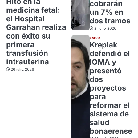
Hito en la
cobrarán
medicina fetal:
un 7% en
el Hospital
dos tramos
Garrahan realiza
21 julio, 2026
con éxito su
SALUD
primera
Kreplak
transfusión
defendió el
intrauterina
IOMA y
presentó
26 julio, 2026
dos
proyectos
para
reformar el
sistema de
salud
bonaerense