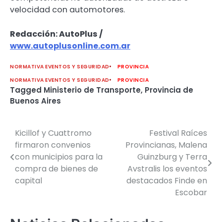
velocidad con automotores.
Redacción: AutoPlus /
www.autoplusonline.com.ar
NORMATIVA EVENTOS Y SEGURIDAD
PROVINCIA
NORMATIVA EVENTOS Y SEGURIDAD
PROVINCIA
Tagged
Ministerio de Transporte
,
Provincia de
Buenos Aires
Kicillof y Cuattromo
Festival Raíces
Navegación
firmaron convenios
Provincianas, Malena
de
con municipios para la
Guinzburg y Terra
compra de bienes de
Avstralis los eventos
entradas
capital
destacados Finde en
Escobar