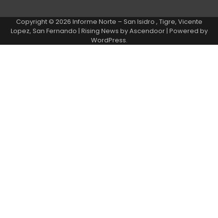
Copyright © 2026
Informe Norte – San Isidro , Tigre, Vicente
Lopez, San Fernando
| Rising News by
Ascendoor
| Powered by
WordPress
.