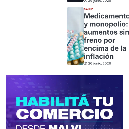
29 junio, 2026
SALUD
Medicament
y monopolio:
aumentos si
freno por
encima de la
inflación
26 junio, 2026