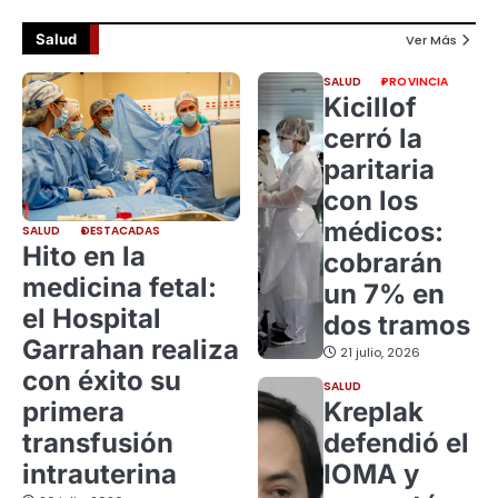
Salud
Ver Más
SALUD
PROVINCIA
Kicillof
cerró la
paritaria
con los
médicos:
SALUD
DESTACADAS
Hito en la
cobrarán
medicina fetal:
un 7% en
el Hospital
dos tramos
Garrahan realiza
21 julio, 2026
con éxito su
SALUD
primera
Kreplak
transfusión
defendió el
intrauterina
IOMA y