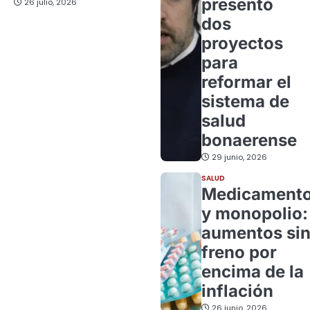
presentó
26 julio, 2026
dos
proyectos
para
reformar el
sistema de
salud
bonaerense
29 junio, 2026
SALUD
Medicament
y monopolio:
aumentos si
freno por
encima de la
inflación
26 junio, 2026