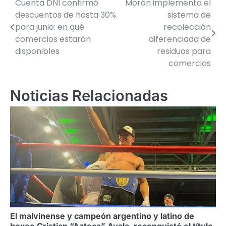
Cuenta DNI confirmó
Morón implementa el
Navegación
descuentos de hasta 30%
sistema de
de
para junio: en qué
recolección
comercios estarán
diferenciada de
entradas
disponibles
residuos para
comercios
Noticias Relacionadas
El malvinense y campeón argentino y latino de