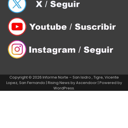
Copyright © 2026
Informe Norte – San Isidro , Tigre, Vicente
Lopez, San Fernando
| Rising News by
Ascendoor
| Powered by
WordPress
.