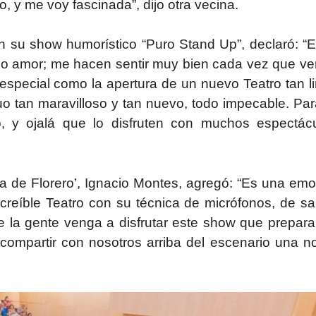
, y me voy fascinada”, dijo otra vecina.
n su show humorístico “Puro Stand Up”, declaró: “E
ho amor; me hacen sentir muy bien cada vez que ve
special como la apertura de un nuevo Teatro tan li
o tan maravilloso y tan nuevo, todo impecable. Par
o, y ojalá que lo disfruten con muchos espectácu
ua de Florero’, Ignacio Montes, agregó: “Es una em
creíble Teatro con su técnica de micrófonos, de sa
e la gente venga a disfrutar este show que prepar
 compartir con nosotros arriba del escenario una n