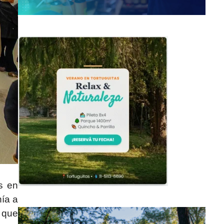
s en
nía a
 que