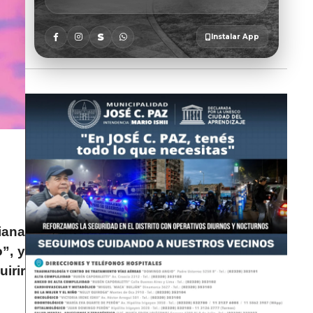
iana
”, y
irir