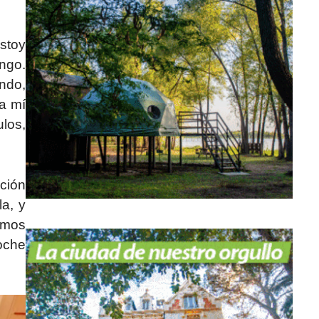
stoy
ngo.
ndo,
a mí
los,
oción
la, y
amos
oche