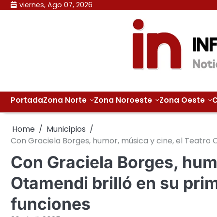
Skip
viernes, Ago 07, 2026
to
content
Portada
Zona Norte
Zona Noroeste
Zona Oeste
C
Home
Municipios
Con Graciela Borges, humor, música y cine, el Teatro 
Con Graciela Borges, humo
Otamendi brilló en su pri
funciones