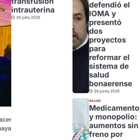
transfusión
defendió el
intrauterina
IOMA y
26 julio, 2026
presentó
dos
proyectos
para
reformar el
sistema de
salud
bonaerense
29 junio, 2026
SALUD
Medicamento
y monopolio:
acer
aumentos sin
haya
freno por