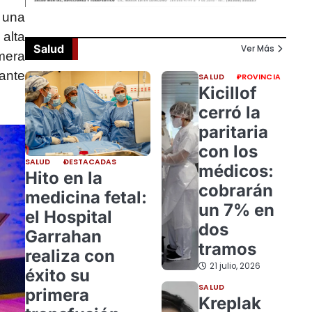
 una
 alta
Salud
Ver Más
mera
ante
SALUD
PROVINCIA
Kicillof
cerró la
paritaria
con los
SALUD
DESTACADAS
médicos:
Hito en la
cobrarán
medicina fetal:
un 7% en
el Hospital
dos
Garrahan
tramos
realiza con
21 julio, 2026
éxito su
SALUD
primera
Kreplak