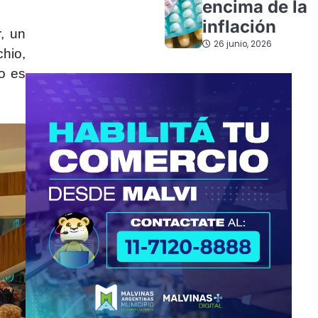
encima de la
inflación
, un
26 junio, 2026
chio,
ro es