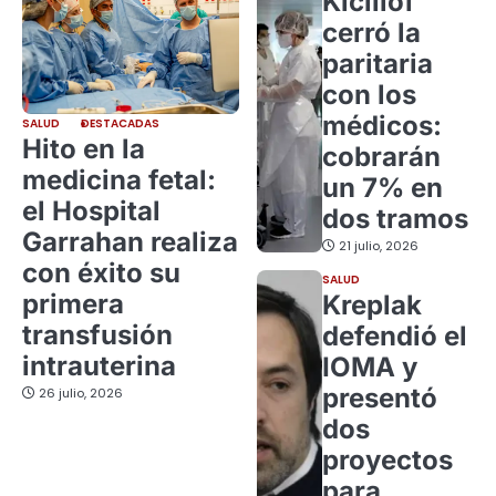
Kicillof
cerró la
paritaria
con los
médicos:
SALUD
DESTACADAS
Hito en la
cobrarán
medicina fetal:
un 7% en
el Hospital
dos tramos
Garrahan realiza
21 julio, 2026
con éxito su
SALUD
primera
Kreplak
transfusión
defendió el
intrauterina
IOMA y
presentó
26 julio, 2026
dos
proyectos
para