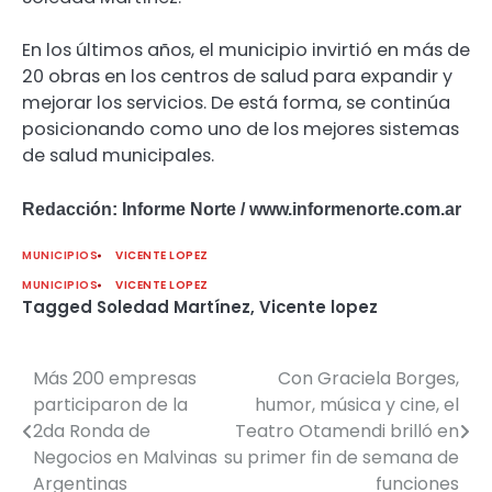
En los últimos años, el municipio invirtió en más de
20 obras en los centros de salud para expandir y
mejorar los servicios. De está forma, se continúa
posicionando como uno de los mejores sistemas
de salud municipales.
Redacción: Informe Norte / www.informenorte.com.ar
MUNICIPIOS
VICENTE LOPEZ
MUNICIPIOS
VICENTE LOPEZ
Tagged
Soledad Martínez
,
Vicente lopez
Más 200 empresas
Con Graciela Borges,
Navegación
participaron de la
humor, música y cine, el
de
2da Ronda de
Teatro Otamendi brilló en
Negocios en Malvinas
su primer fin de semana de
entradas
Argentinas
funciones