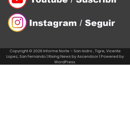
Copyright © 2026
Informe Norte – San Isidro , Tigre, Vicente
Lopez, San Fernando
| Rising News by
Ascendoor
| Powered by
WordPress
.