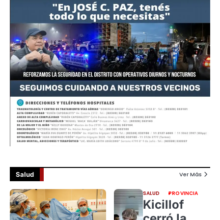
Salud
Ver Más
SALUD
PROVINCIA
Kicillof
cerró la