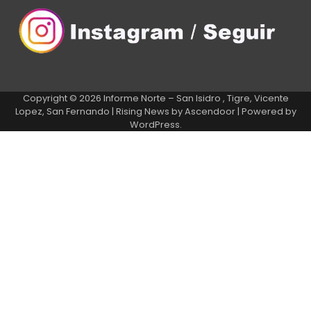
Copyright © 2026
Informe Norte – San Isidro , Tigre, Vicente
Lopez, San Fernando
| Rising News by
Ascendoor
| Powered by
WordPress
.