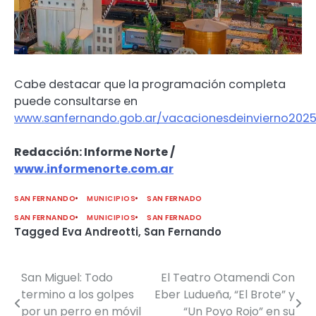
Cabe destacar que la programación completa
puede consultarse en
www.sanfernando.gob.ar/vacacionesdeinvierno202
Redacción: Informe Norte /
www.informenorte.com.ar
SAN FERNANDO
MUNICIPIOS
SAN FERNADO
SAN FERNANDO
MUNICIPIOS
SAN FERNADO
Tagged
Eva Andreotti
,
San Fernando
San Miguel: Todo
El Teatro Otamendi Con
Navegación
termino a los golpes
Eber Ludueña, “El Brote” y
de
por un perro en móvil
“Un Poyo Rojo” en su