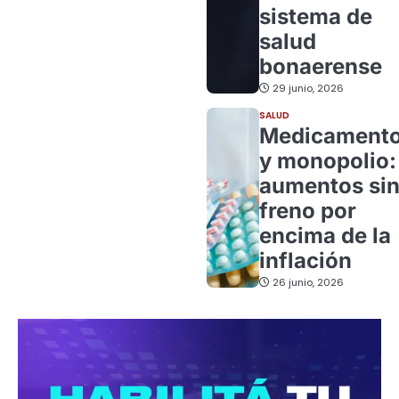
sistema de
salud
bonaerense
29 junio, 2026
SALUD
Medicament
y monopolio:
aumentos si
freno por
encima de la
inflación
26 junio, 2026