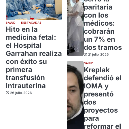
paritaria
con los
médicos:
SALUD
DESTACADAS
Hito en la
cobrarán
medicina fetal:
un 7% en
el Hospital
dos tramos
Garrahan realiza
21 julio, 2026
con éxito su
SALUD
primera
Kreplak
transfusión
defendió el
intrauterina
IOMA y
presentó
26 julio, 2026
dos
proyectos
para
reformar el