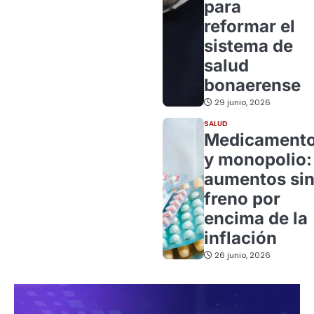
para
reformar el
sistema de
salud
bonaerense
29 junio, 2026
SALUD
Medicament
y monopolio:
aumentos si
freno por
encima de la
inflación
26 junio, 2026