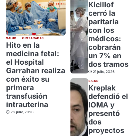
Kicillof
cerró la
paritaria
con los
médicos:
SALUD
DESTACADAS
Hito en la
cobrarán
medicina fetal:
un 7% en
el Hospital
dos tramos
Garrahan realiza
21 julio, 2026
con éxito su
SALUD
primera
Kreplak
transfusión
defendió el
intrauterina
IOMA y
presentó
26 julio, 2026
dos
proyectos