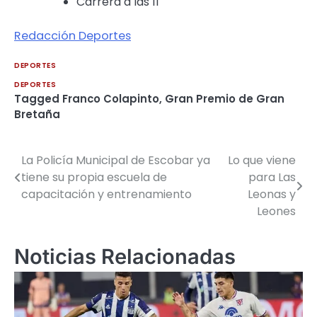
Carrera a las 11
Redacción Deportes
DEPORTES
DEPORTES
Tagged
Franco Colapinto
,
Gran Premio de Gran
Bretaña
La Policía Municipal de Escobar ya
Lo que viene
Navegación
tiene su propia escuela de
para Las
de
capacitación y entrenamiento
Leonas y
Leones
entradas
Noticias Relacionadas