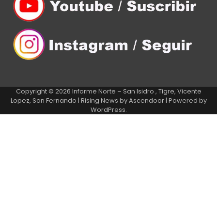
Copyright © 2026
Informe Norte – San Isidro , Tigre, Vicente
Lopez, San Fernando
| Rising News by
Ascendoor
| Powered by
WordPress
.