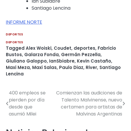
Ian Subiabre
Santiago Lencina
INFORME NORTE
DEPORTES
DEPORTES
Tagged
Alex Woiski
,
Coudet
,
deportes
,
Fabricio
Bustos
,
Galarza Fonda
,
Germán Pezzella
,
Giuliano Galoppo
,
IanSbiabre
,
Kevin Castaño
,
Maxi Meza
,
Maxi Salas
,
Paulo Diaz
,
River
,
Santiago
Lencina
400 empleos se
Comienzan las audiciones de
Navegación
pierden por día
Talento Malvinense, nuevo
de
desde que
certamen para artistas de
asumió Milei
Malvinas Argentinas
entradas