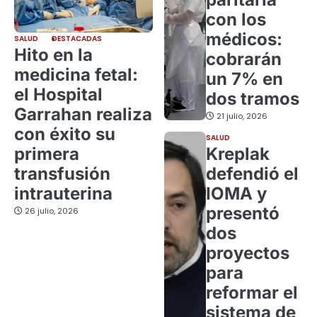
con los
médicos:
SALUD
DESTACADAS
Hito en la
cobrarán
medicina fetal:
un 7% en
el Hospital
dos tramos
Garrahan realiza
21 julio, 2026
con éxito su
SALUD
primera
Kreplak
transfusión
defendió el
intrauterina
IOMA y
presentó
26 julio, 2026
dos
proyectos
para
reformar el
sistema de