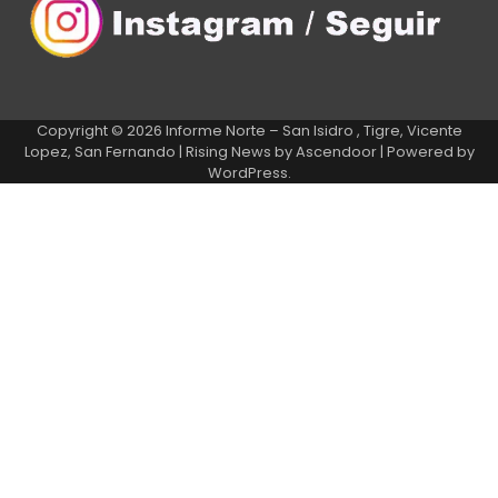
Copyright © 2026
Informe Norte – San Isidro , Tigre, Vicente
Lopez, San Fernando
| Rising News by
Ascendoor
| Powered by
WordPress
.