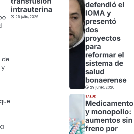
transfusión
defendió el
intrauterina
IOMA y
mbo
26 julio, 2026
presentó
d
dos
proyectos
para
reformar el
d de
sistema de
 y
salud
bonaerense
29 junio, 2026
SALUD
 que
Medicamento
y monopolio:
aumentos sin
ía
freno por