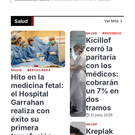
Salud
Ver Más
SALUD
PROVINCIA
Kicillof
cerró la
paritaria
con los
SALUD
DESTACADAS
médicos:
Hito en la
cobrarán
medicina fetal:
un 7% en
el Hospital
dos
Garrahan
tramos
realiza con
21 julio, 2026
éxito su
SALUD
primera
Kreplak