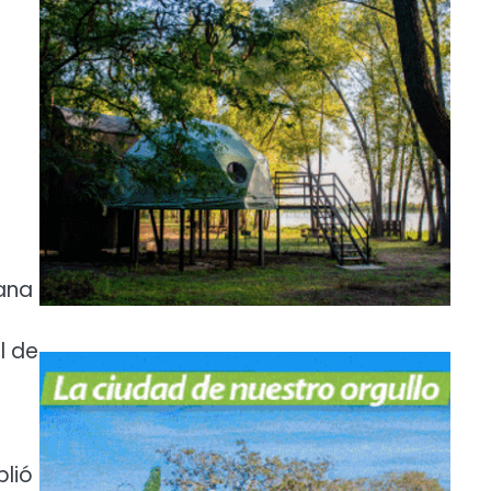
mana
l de
plió