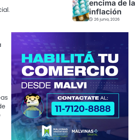
encima de la
ial.
inflación
26 junio, 2026
a
eas
de
e