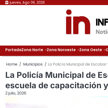
Skip
jueves, Ago 06, 2026
to
content
Portada
Zona Norte
Zona Noroeste
Zona Oeste
C
Home
Municipios
La Policía Municipal de Escobar
La Policía Municipal de Es
escuela de capacitación 
2 julio, 2026