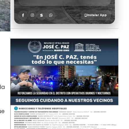
la
ue