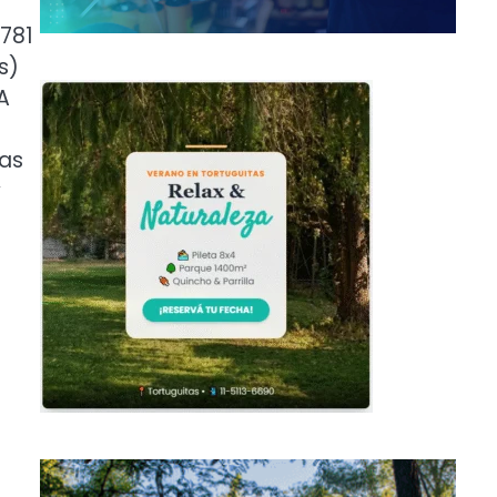
781
s)
A
das
y