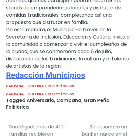
Además, quienes participen podrán recorrer los
stands de emprendedores locales y disfrutar de
comidas tradicionales, completando así una
propuesta que disfrutar en familia.
De esta manera, el Municipio -a través de la
Secretaría de Inclusión, Educación y Cultura, invita a
la comunidad a comenzar a vivir el cumpleaños de
la ciudad, que se conmemora cada 6 de julio,
disfrutando de las tradiciones, la cultura y el talento
de artistas de la región.
Redacción Municipios
CAMPANA
CULTURA Y ESPECTÁCULOS
CAMPANA
CULTURA Y ESPECTÁCULOS
Tagged
Aniversario
,
Campana
,
Gran Peña
Folklorica
San Miguel: mas de 400
Se desactivó un
Navegación
familias recibieron
búnker narco en el