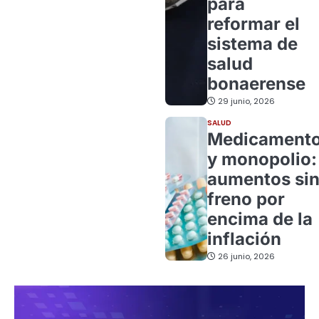
para
reformar el
sistema de
salud
bonaerense
29 junio, 2026
SALUD
Medicament
y monopolio:
aumentos si
freno por
encima de la
inflación
26 junio, 2026