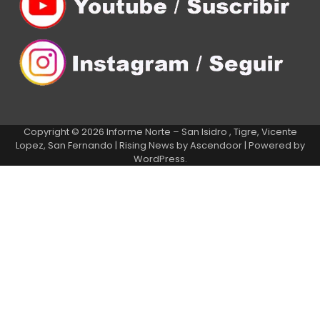
Copyright © 2026
Informe Norte – San Isidro , Tigre, Vicente
Lopez, San Fernando
| Rising News by
Ascendoor
| Powered by
WordPress
.