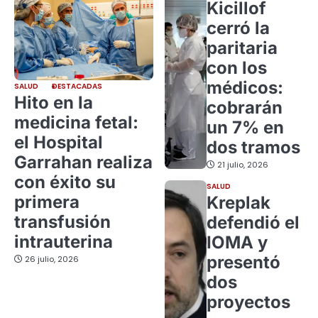
Kicillof
cerró la
paritaria
con los
médicos:
SALUD
DESTACADAS
Hito en la
cobrarán
medicina fetal:
un 7% en
el Hospital
dos tramos
Garrahan realiza
21 julio, 2026
con éxito su
SALUD
primera
Kreplak
transfusión
defendió el
intrauterina
IOMA y
presentó
26 julio, 2026
dos
proyectos