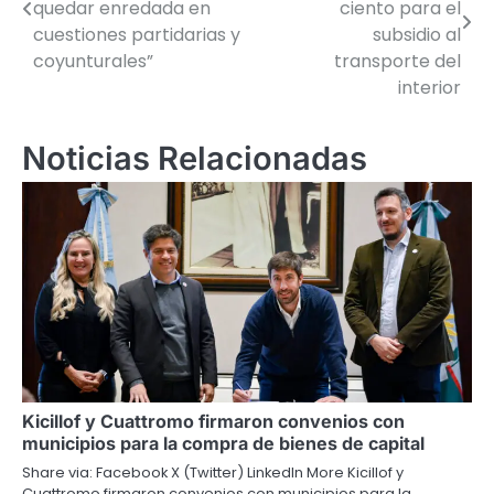
de
quedar enredada en
ciento para el
cuestiones partidarias y
subsidio al
entradas
coyunturales”
transporte del
interior
Noticias Relacionadas
Kicillof y Cuattromo firmaron convenios con
municipios para la compra de bienes de capital
Share via: Facebook X (Twitter) LinkedIn More Kicillof y
Cuattromo firmaron convenios con municipios para la