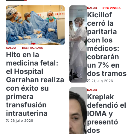
SALUD
PROVINCIA
Kicillof
cerró la
paritaria
con los
médicos:
SALUD
DESTACADAS
Hito en la
cobrarán
medicina fetal:
un 7% en
el Hospital
dos tramos
Garrahan realiza
21 julio, 2026
con éxito su
SALUD
primera
Kreplak
transfusión
defendió el
intrauterina
IOMA y
presentó
26 julio, 2026
dos