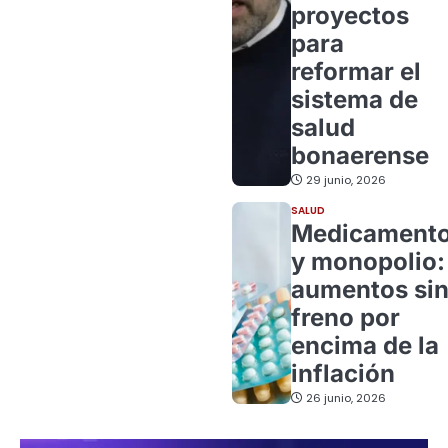
proyectos
para
reformar el
sistema de
salud
bonaerense
29 junio, 2026
SALUD
Medicament
y monopolio:
aumentos si
freno por
encima de la
inflación
26 junio, 2026