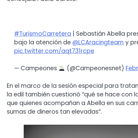
#TurismoCarretera
| Sebastián Abella pre
bajo la atención de
@LCAracingteam
y pr
pic.twitter.com/aqt731rcpe
— Campeones
(@Campeonesnet)
Febr
En el marco de la sesión especial para trata
la edil también cuestionó “qué se hace con 
que quienes acompañan a Abella en sus carre
sumas de dineros tan elevadas”.