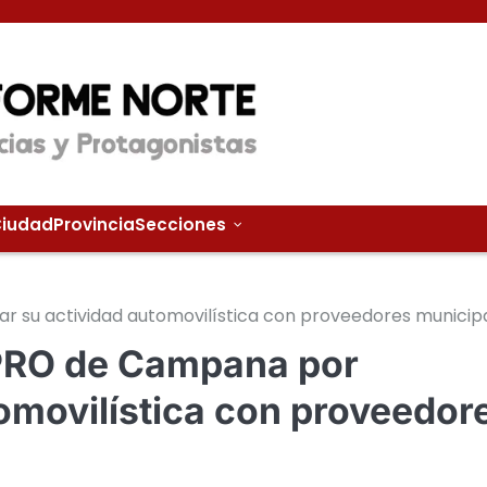
iudad
Provincia
Secciones
r su actividad automovilística con proveedores municip
 PRO de Campana por
tomovilística con proveedor