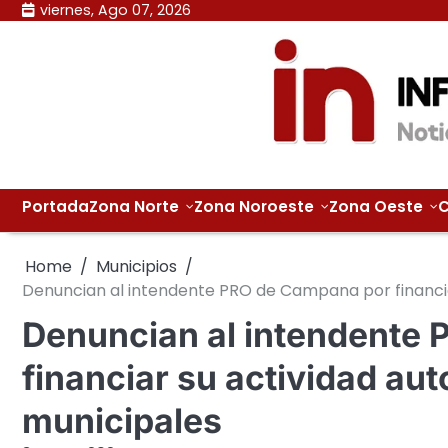
Skip
viernes, Ago 07, 2026
to
content
Portada
Zona Norte
Zona Noroeste
Zona Oeste
C
Home
Municipios
Denuncian al intendente PRO de Campana por financia
Denuncian al intendente
financiar su actividad au
municipales