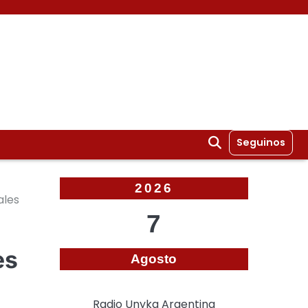
Seguinos
2026
ales
7
es
Agosto
Radio Unyka Argentina