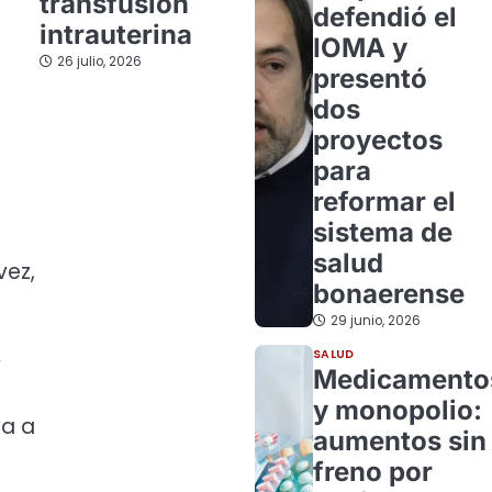
transfusión
defendió el
intrauterina
IOMA y
26 julio, 2026
presentó
dos
proyectos
para
reformar el
sistema de
salud
vez,
bonaerense
29 junio, 2026
SALUD
y
Medicamento
y monopolio:
va a
aumentos sin
freno por