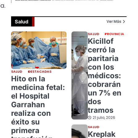
a.
Salud
Ver Más
SALUD
PROVINCIA
Kicillof
cerró la
paritaria
con los
SALUD
DESTACADAS
médicos:
Hito en la
cobrarán
medicina fetal:
un 7% en
el Hospital
dos
Garrahan
tramos
realiza con
21 julio, 2026
éxito su
SALUD
primera
Kreplak