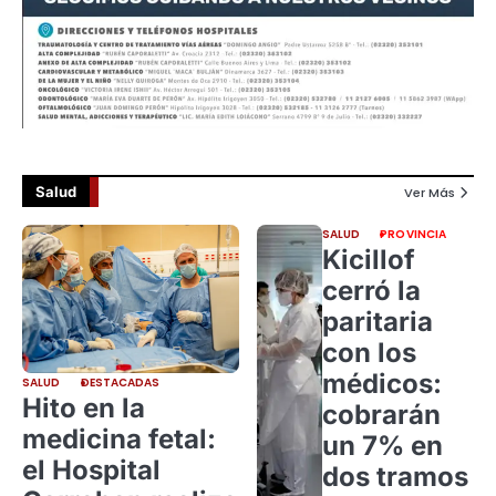
Salud
Ver Más
SALUD
PROVINCIA
Kicillof
cerró la
paritaria
con los
médicos:
SALUD
DESTACADAS
Hito en la
cobrarán
medicina fetal:
un 7% en
el Hospital
dos tramos