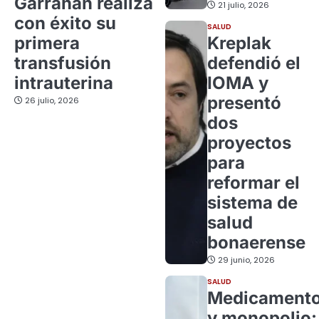
Garrahan realiza
21 julio, 2026
con éxito su
SALUD
primera
Kreplak
transfusión
defendió el
intrauterina
IOMA y
presentó
26 julio, 2026
dos
proyectos
para
reformar el
sistema de
salud
bonaerense
29 junio, 2026
SALUD
Medicament
y monopolio: