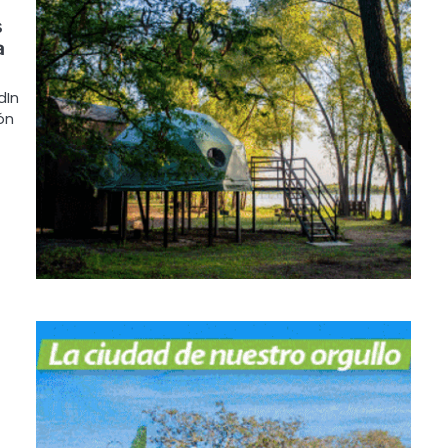
s
a
dIn
ón