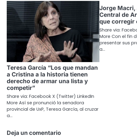
Jorge Macri,
Central de A
que corregir
Share via: Facebo
More Con el fin 
presentar sus pr
a…
Teresa García “Los que mandan
a Cristina a la historia tienen
derecho de armar una lista y
competir”
Share via: Facebook X (Twitter) LinkedIn
More Así se pronunció la senadora
provincial de UxP, Teresa García, al cruzar
a…
Deja un comentario