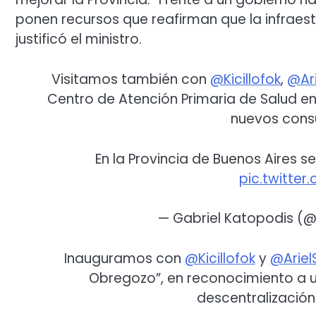
ponen recursos que reafirman que la infraest
justificó el ministro.
Visitamos también con
@Kicillofok
,
@Ari
Centro de Atención Primaria de Salud en 
nuevos consu
En la Provincia de Buenos Aires s
pic.twitte
— Gabriel Katopodis (
Inauguramos con
@Kicillofok
y
@Ariel
Obregozo”, en reconocimiento a un
descentralización