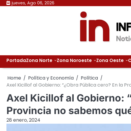
Skip
jueves, Ago 06, 2026
to
content
Portada
Zona Norte
Zona Noroeste
Zona Oeste
C
Home
Política y Economía
Política
Axel Kicillof al Gobierno: “¿Obra Pública cero? En la 
Axel Kicillof al Gobierno:
Provincia no sabemos qué
28 enero, 2024