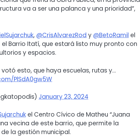
ructura va a ser una palanca y una prioridad”,
elSujarchuk
,
@CrisAlvarezRod
y
@BetoRamil
el
el Barrio Itatí, que estará listo muy pronto con
ltorios y espacios.
e votó esto, que haya escuelas, rutas y…
r.com/PlSdA0gw5W
@gkatopodis)
January 23, 2024
Sujarchuk
el Centro Cívico de Matheu “Juana
a vecina de este barrio, que permite la
 de la gestión municipal.