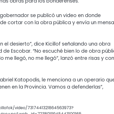
a más obras para los bonaerenses.
l gobernador se publicó un video en donde
 de cortar con la obra pública y envía un mensa
n el desierto”, dice Kicillof señalando una obra
ad de Escobar. “No escuché bien lo de obra públ
o me llegó, no me llegó”, lanzó entre risas y co
 Gabriel Katopodis, le menciona a un operario qu
enen en la Provincia. Vamos a defenderlas”,
illofok/video/7317441321864563973?
ice=pc&web_id=7238019945443100165