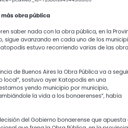
n más obra pública
eren saber nada con la obra pública, en la Provi
io, sigue avanzando en cada uno de los municip
 Katopodis estuvo recorriendo varias de las obr
incia de Buenos Aires la Obra Pública va a segui
o local”, sostuvo ayer Katopodis en una
f estamos yendo municipio por municipio,
ambiándole la vida a los bonaerenses”, había
 decisión del Gobierno bonaerense que apuesta
cional que frena la Obra Pública, en la provincia