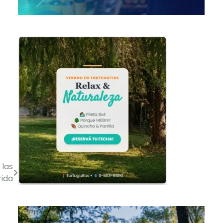
 las
rida