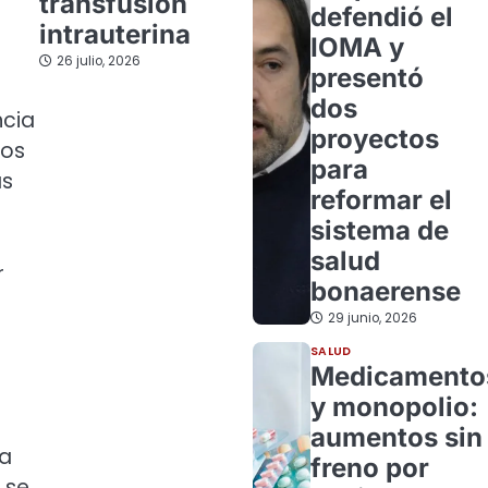
transfusión
defendió el
intrauterina
IOMA y
26 julio, 2026
presentó
dos
ncia
proyectos
ios
para
as
reformar el
sistema de
salud
r
bonaerense
29 junio, 2026
SALUD
Medicamento
y monopolio:
aumentos sin
 a
freno por
 se