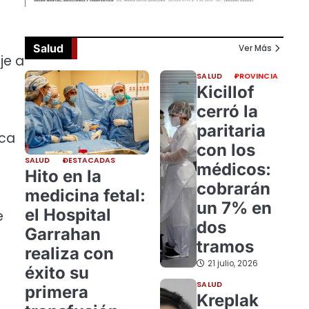
Salud
Ver Más
je a
SALUD
PROVINCIA
Kicillof
cerró la
paritaria
ica
con los
n
SALUD
DESTACADAS
médicos:
Hito en la
cobrarán
medicina fetal:
un 7% en
el Hospital
e
dos
Garrahan
tramos
realiza con
21 julio, 2026
éxito su
SALUD
primera
Kreplak