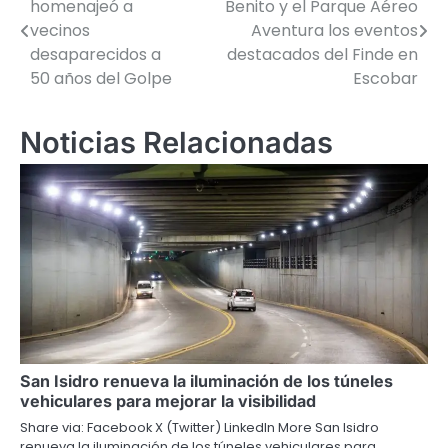
homenajeó a
Benito y el Parque Aéreo
de
vecinos
Aventura los eventos
desaparecidos a
destacados del Finde en
entradas
50 años del Golpe
Escobar
Noticias Relacionadas
San Isidro renueva la iluminación de los túneles
vehiculares para mejorar la visibilidad
Share via: Facebook X (Twitter) LinkedIn More San Isidro
renueva la iluminación de los túneles vehiculares para