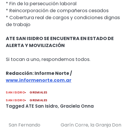
* Fin de la persecución laboral
* Reincorporación de compañeros cesados
* Cobertura real de cargos y condiciones dignas
de trabajo
ATE SAN ISIDRO SE ENCUENTRA EN ESTADO DE
ALERTA Y MOVILIZACIÓN
Si tocan a uno, respondemos todos.
Redacción: Informe Norte /
www.informenorte.com.ar
SAN ISIDRO
GREMIALES
SAN ISIDRO
GREMIALES
Tagged
ATE San Isidro
,
Graciela Onna
San Fernando
Garín Corre, la Granja Don
Navegación