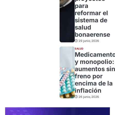
para
reformar el
sistema de
salud
bonaerense
29 junio, 2026
SALUD
Medicament
y monopolio:
aumentos si
freno por
encima de la
inflación
26 junio, 2026