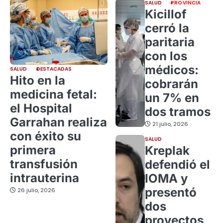
SALUD
PROVINCIA
Kicillof
cerró la
paritaria
con los
médicos:
SALUD
DESTACADAS
Hito en la
cobrarán
medicina fetal:
un 7% en
el Hospital
dos tramos
Garrahan realiza
21 julio, 2026
con éxito su
SALUD
primera
Kreplak
transfusión
defendió el
intrauterina
IOMA y
presentó
26 julio, 2026
dos
proyectos