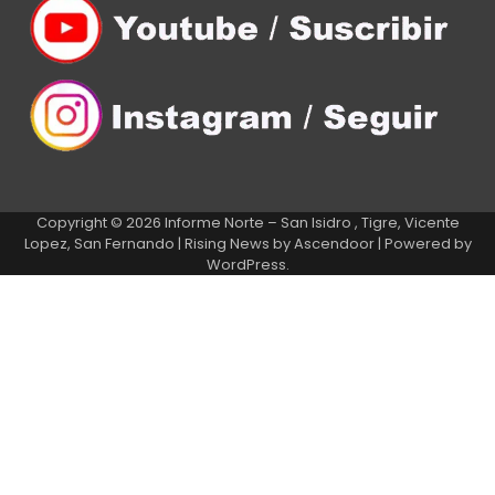
Copyright © 2026
Informe Norte – San Isidro , Tigre, Vicente
Lopez, San Fernando
| Rising News by
Ascendoor
| Powered by
WordPress
.