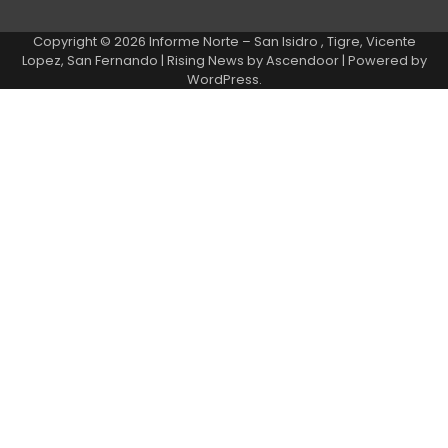
Copyright © 2026
Informe Norte – San Isidro , Tigre, Vicente
Lopez, San Fernando
| Rising News by
Ascendoor
| Powered by
WordPress
.