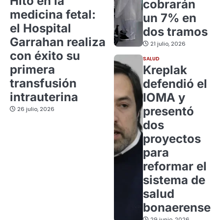
Hito en la
cobrarán
medicina fetal:
un 7% en
el Hospital
dos tramos
Garrahan realiza
21 julio, 2026
con éxito su
SALUD
primera
Kreplak
transfusión
defendió el
intrauterina
IOMA y
presentó
26 julio, 2026
dos
proyectos
para
reformar el
sistema de
salud
bonaerense
29 junio, 2026