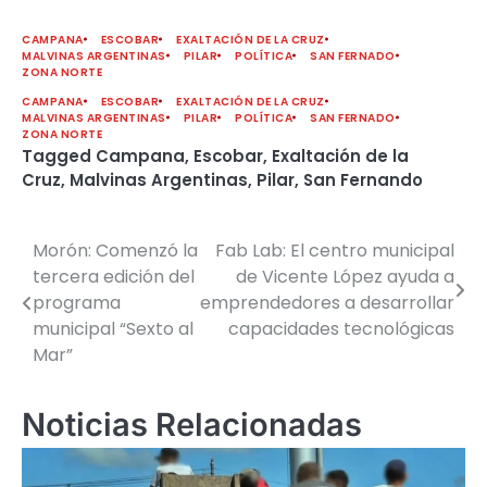
CAMPANA
ESCOBAR
EXALTACIÓN DE LA CRUZ
MALVINAS ARGENTINAS
PILAR
POLÍTICA
SAN FERNADO
ZONA NORTE
CAMPANA
ESCOBAR
EXALTACIÓN DE LA CRUZ
MALVINAS ARGENTINAS
PILAR
POLÍTICA
SAN FERNADO
ZONA NORTE
Tagged
Campana
,
Escobar
,
Exaltación de la
Cruz
,
Malvinas Argentinas
,
Pilar
,
San Fernando
Morón: Comenzó la
Fab Lab: El centro municipal
Navegación
tercera edición del
de Vicente López ayuda a
de
programa
emprendedores a desarrollar
municipal “Sexto al
capacidades tecnológicas
entradas
Mar”
Noticias Relacionadas