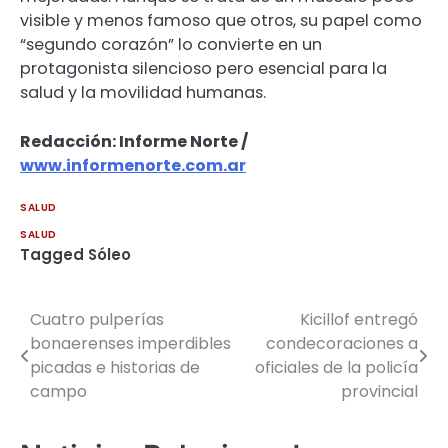
visible y menos famoso que otros, su papel como
“segundo corazón” lo convierte en un
protagonista silencioso pero esencial para la
salud y la movilidad humanas.
Redacción: Informe Norte /
www.informenorte.com.ar
SALUD
SALUD
Tagged
Sóleo
Cuatro pulperías
Kicillof entregó
Navegación
bonaerenses imperdibles
condecoraciones a
de
picadas e historias de
oficiales de la policía
campo
provincial
entradas