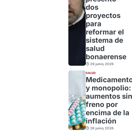
dos
proyectos
para
reformar el
sistema de
salud
bonaerense
29 junio, 2026
SALUD
Medicament
y monopolio:
aumentos si
freno por
encima de la
inflación
26 junio, 2026