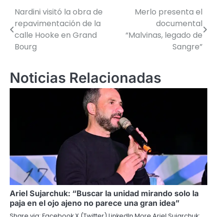
Nardini visitó la obra de
Merlo presenta el
Navegación
repavimentación de la
documental
de
calle Hooke en Grand
“Malvinas, legado de
Bourg
Sangre”
entradas
Noticias Relacionadas
Ariel Sujarchuk: “Buscar la unidad mirando solo la
paja en el ojo ajeno no parece una gran idea”
Share via: Facebook X (Twitter) LinkedIn More Ariel Sujarchuk: