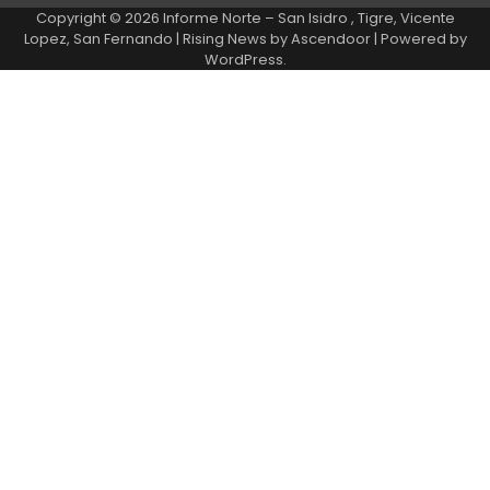
Copyright © 2026
Informe Norte – San Isidro , Tigre, Vicente
Lopez, San Fernando
| Rising News by
Ascendoor
| Powered by
WordPress
.