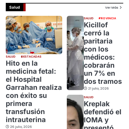
Salud
Ver Más
SALUD
PROVINCIA
Kicillof
cerró la
paritaria
con los
médicos:
SALUD
DESTACADAS
Hito en la
cobrarán
medicina fetal:
un 7% en
el Hospital
dos tramos
Garrahan realiza
21 julio, 2026
con éxito su
SALUD
primera
Kreplak
transfusión
defendió el
intrauterina
IOMA y
presentó
26 julio, 2026