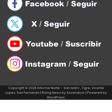
Copyright © 2026
Informe Norte – San Isidro , Tigre, Vicente
Lopez, San Fernando
| Rising News by
Ascendoor
| Powered by
WordPress
.