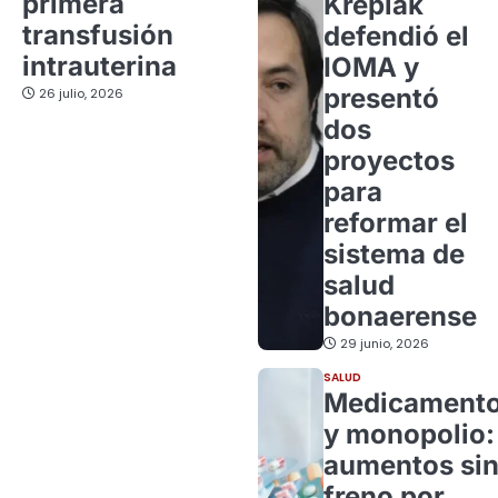
primera
Kreplak
transfusión
defendió el
intrauterina
IOMA y
presentó
26 julio, 2026
dos
proyectos
para
reformar el
sistema de
salud
bonaerense
29 junio, 2026
SALUD
Medicament
y monopolio:
aumentos si
freno por