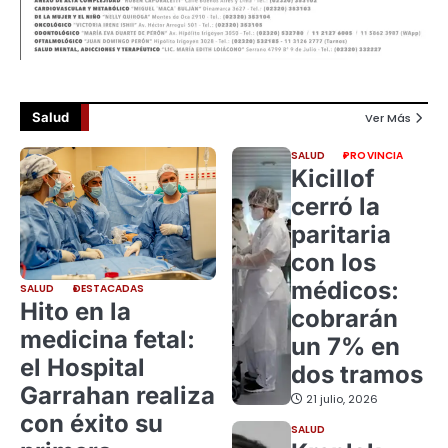
Salud
Ver Más
SALUD
PROVINCIA
Kicillof
cerró la
paritaria
con los
médicos:
SALUD
DESTACADAS
Hito en la
cobrarán
medicina fetal:
un 7% en
el Hospital
dos tramos
Garrahan realiza
21 julio, 2026
con éxito su
SALUD