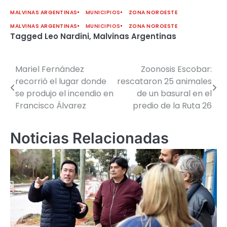
MALVINAS ARGENTINAS
MUNICIPIOS
ZONA NOROESTE
MALVINAS ARGENTINAS
MUNICIPIOS
ZONA NOROESTE
Tagged
Leo Nardini
,
Malvinas Argentinas
Mariel Fernández
Zoonosis Escobar:
Navegación
recorrió el lugar donde
rescataron 25 animales
de
se produjo el incendio en
de un basural en el
Francisco Álvarez
predio de la Ruta 26
entradas
Noticias Relacionadas