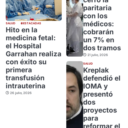
paritaria
con los
médicos:
SALUD
DESTACADAS
Hito en la
cobrarán
medicina fetal:
un 7% en
el Hospital
dos tramos
Garrahan realiza
21 julio, 2026
con éxito su
SALUD
primera
Kreplak
transfusión
defendió el
intrauterina
IOMA y
presentó
26 julio, 2026
dos
proyectos
para
reformar el