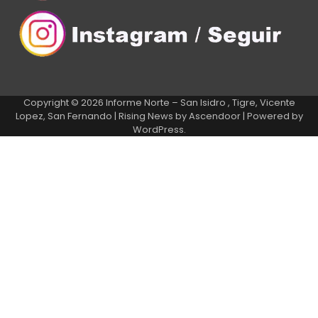
Copyright © 2026
Informe Norte – San Isidro , Tigre, Vicente
Lopez, San Fernando
| Rising News by
Ascendoor
| Powered by
WordPress
.