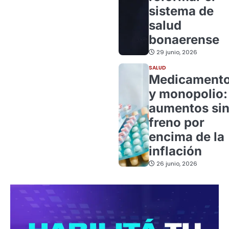
sistema de
salud
bonaerense
29 junio, 2026
SALUD
Medicament
y monopolio:
aumentos si
freno por
encima de la
inflación
26 junio, 2026