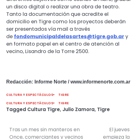
un disco digital o realizar una obra de teatro.
Tanto la documentación que acredite el
domicilio en Tigre como los proyectos deberán
ser presentados vía mail a través
de
fondomunicipaldelasartes@
tigre.gob.ar
y
en formato papel en el centro de atención al
vecino, Lisandro de la Torre 2500.
Redacción: Informe Norte / www.informenorte.com.ar
CULTURA Y ESPECTÁCULOS
TIGRE
CULTURA Y ESPECTÁCULOS
TIGRE
Tagged
Cultura Tigre
,
Julio Zamora
,
Tigre
Tras un mes sin manteros en
El jueves
Navegación
Once, comerciantes y vecinos
empieza la